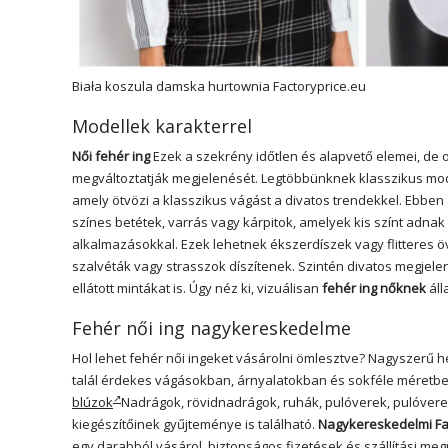
Biała koszula damska hurtownia
Factoryprice.eu
Modellek karakterrel
Női fehér ing
Ezek a szekrény időtlen és alapvető elemei, de o
megváltoztatják megjelenését. Legtöbbünknek klasszikus mode
amely ötvözi a klasszikus vágást a divatos trendekkel. Ebben
színes betétek, varrás vagy kárpitok, amelyek kis színt adnak
alkalmazásokkal. Ezek lehetnek ékszerdíszek vagy flitteres övek
szalvéták vagy strasszok díszítenek. Szintén divatos megjele
ellátott mintákat is. Úgy néz ki, vizuálisan
fehér ing nőknek
áll
Fehér női ing nagykereskedelme
Hol lehet fehér női ingeket vásárolni ömlesztve? Nagyszerű h
talál érdekes vágásokban, árnyalatokban és sokféle méretb
blúzok
Nadrágok, rövidnadrágok, ruhák, pulóverek, pulóverek 
kiegészítőinek gyűjteménye is található.
Nagykereskedelmi Fa
egy darabból vásárol, biztonságos fizetések és szállítási megr