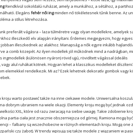
ing
Rendkívül sokoldalú ruházat, amely a munkához, a sétához, a partihoz
ználható. Elegáns
fehér női ing
minden nő tökéletesnek tűnik benne. Az un
léma a stílus létrehozása.
nk preferált vágásra – laza túlméretre vagy olyan modellekre, amelyek s
khoz illeszkedő elv alapján irányítani. Érdemes megjegyezni, hogy egye
g jobban illeszkednek az alakhoz. Manapság a nők egyre inkább hajlandó
ve a comb közepét. Az ilyen modellek jól működnek mind a nadrágban, m
ingmodellek (különösen nyáron) rövid ujjú, rövidített vágással (ideális
gy alul ruhákat kötnek. Hogyan lehet a klasszikus modelleket díszíteni
nom elemekkel rendelkezik. Mi az? Ezek lehetnek dekoratív gombok vagy 
sebek.
kroju warto postawić także na inne ciekawe modele. Uniwersalna koszul
e ona dobrym ubraniem na wiele okazji. Elementy kroju mogą być jednak o
elkości XXL, które od razu zwracają na siebie uwagę. Takie zdobienie kroj
lna partia ciała jest znacznie obszerniejsza od górnej. Ramiona mogą być
encji – falbany są wszechobecne w różnych elementach kroju. Mogą one z
iszpański czy żabot). W trendy wpisują się także modele z wiązaniem w pasi