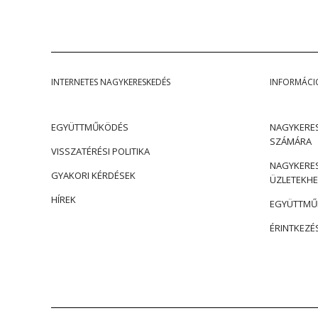
INTERNETES NAGYKERESKEDÉS
INFORMÁCI
EGYÜTTMŰKÖDÉS
NAGYKERES
SZÁMÁRA
VISSZATÉRÉSI POLITIKA
NAGYKERES
GYAKORI KÉRDÉSEK
ÜZLETEKHE
HÍREK
EGYÜTTMŰK
ÉRINTKEZÉ