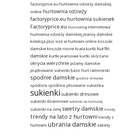
factoryprice.eu
hurtownia odzieży damskiej
hurtownia odzieży
online
factoryprice.eu
hurtownia sukienek
Factoryprice.eu
internetowa
illuminating
hurtownia odzieży damskiej
jeansy damskie
kolekcja plus size w hurtowni online
koszule
kurtki
damskie
koszule nocne
krata
kurtki
damskie
kurtki jeansowe
kurtki skórzane
okrycia wierzchnie
piżamy damskie
prążkowane sukienki basic hurt
ramoneski
spodnie damskie
spodnie dresowe
spódnice
spódnice plisowane
sukienka
sukienki
sukienki dresowe
sukienki dzianinowe
sukienki na komunię
swetry damskie
sukienki na zimę
trendy
trendy na lato z hurtowni
trendy z
ubrania damskie
hurtowni
żakiety