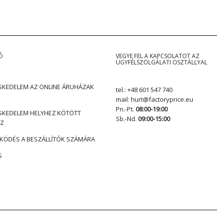
Ó
VEGYE FEL A KAPCSOLATOT AZ
ÜGYFÉLSZOLGÁLATI OSZTÁLLYAL
KEDELEM AZ ONLINE ÁRUHÁZAK
tel.:
+48 601 547 740
mail:
hurt@factoryprice.eu
Pn.-Pt.
08:00-19:00
KEDELEM HELYHEZ KÖTÖTT
Sb.-Nd.
09:00-15:00
Z
ÖDÉS A BESZÁLLÍTÓK SZÁMÁRA
S