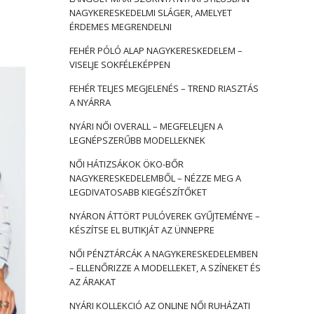
NAGYKERESKEDELMI SLÁGER, AMELYET
ÉRDEMES MEGRENDELNI
FEHÉR PÓLÓ ALAP NAGYKERESKEDELEM –
VISELJE SOKFÉLEKÉPPEN
FEHÉR TELJES MEGJELENÉS – TREND RIASZTÁS
A NYÁRRA
NYÁRI NŐI OVERALL – MEGFELELJEN A
LEGNÉPSZERŰBB MODELLEKNEK
NŐI HÁTIZSÁKOK ÖKO-BŐR
NAGYKERESKEDELEMBŐL – NÉZZE MEG A
LEGDIVATOSABB KIEGÉSZÍTŐKET
NYÁRON ÁTTÖRT PULÓVEREK GYŰJTEMÉNYE –
KÉSZÍTSE EL BUTIKJÁT AZ ÜNNEPRE
NŐI PÉNZTÁRCÁK A NAGYKERESKEDELEMBEN
– ELLENŐRIZZE A MODELLEKET, A SZÍNEKET ÉS
AZ ÁRAKAT
NYÁRI KOLLEKCIÓ AZ ONLINE NŐI RUHÁZATI