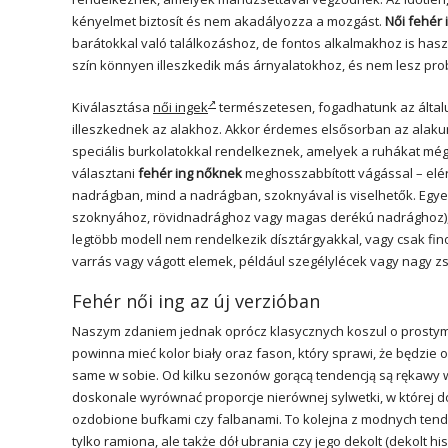
kényelmet biztosít és nem akadályozza a mozgást.
Női fehér 
barátokkal való találkozáshoz, de fontos alkalmakhoz is has
szín könnyen illeszkedik más árnyalatokhoz, és nem lesz prob
Kiválasztása
női ingek
természetesen, fogadhatunk az általu
illeszkednek az alakhoz. Akkor érdemes elsősorban az alakun
speciális burkolatokkal rendelkeznek, amelyek a ruhákat mé
választani
fehér ing nőknek
meghosszabbított vágással – elér
nadrágban, mind a nadrágban, szoknyával is viselhetők. Egyes 
szoknyához, rövidnadrághoz vagy magas derékú nadrághoz), va
legtöbb modell nem rendelkezik dísztárgyakkal, vagy csak fi
varrás vagy vágott elemek, például szegélylécek vagy nagy z
Fehér női ing az új verzióban
Naszym zdaniem jednak oprócz klasycznych koszul o prostym 
powinna mieć kolor biały oraz fason, który sprawi, że będzi
same w sobie. Od kilku sezonów gorącą tendencją są rękawy wi
doskonale wyrównać proporcje nierównej sylwetki, w której do
ozdobione bufkami czy falbanami. To kolejna z modnych tend
tylko ramiona, ale także dół ubrania czy jego dekolt (dekolt h