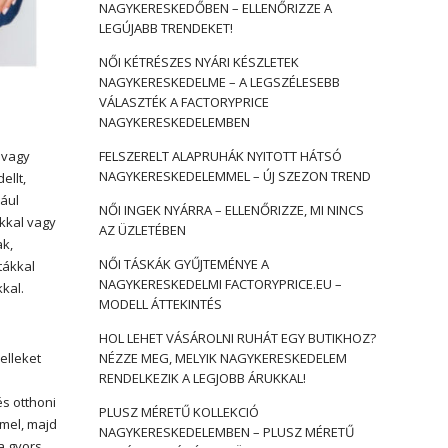
NAGYKERESKEDŐBEN – ELLENŐRIZZE A
LEGÚJABB TRENDEKET!
NŐI KÉTRÉSZES NYÁRI KÉSZLETEK
NAGYKERESKEDELME – A LEGSZÉLESEBB
VÁLASZTÉK A FACTORYPRICE
NAGYKERESKEDELEMBEN
 vagy
FELSZERELT ALAPRUHÁK NYITOTT HÁTSÓ
NAGYKERESKEDELEMMEL – ÚJ SZEZON TREND
ellt,
dául
NŐI INGEK NYÁRRA – ELLENŐRIZZE, MI NINCS
okkal vagy
AZ ÜZLETÉBEN
ak,
NŐI TÁSKÁK GYŰJTEMÉNYE A
tákkal
NAGYKERESKEDELMI FACTORYPRICE.EU –
kal.
MODELL ÁTTEKINTÉS
HOL LEHET VÁSÁROLNI RUHÁT EGY BUTIKHOZ?
elleket
NÉZZE MEG, MELYIK NAGYKERESKEDELEM
RENDELKEZIK A LEGJOBB ÁRUKKAL!
és otthoni
PLUSZ MÉRETŰ KOLLEKCIÓ
mmel, majd
NAGYKERESKEDELEMBEN – PLUSZ MÉRETŰ
a gyors