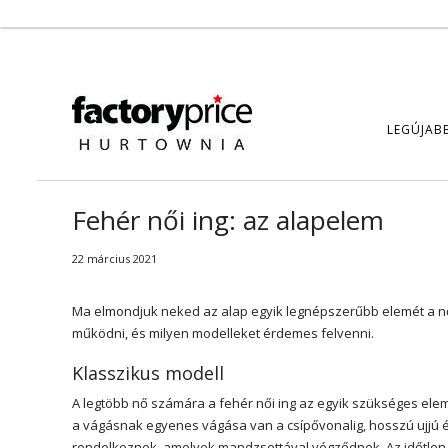
LEGÚJAB
Fehér női ing: az alapelem
22 március 2021
Ma elmondjuk neked az alap egyik legnépszerűbb elemét a nő
működni, és milyen modelleket érdemes felvenni.
Klasszikus modell
A legtöbb nő számára a fehér női ing az egyik szükséges ele
a vágásnak egyenes vágása van a csípővonalig, hosszú ujjú és 
rendelkeznek, amelyek mandzsettával végződnek. Az időtlen,