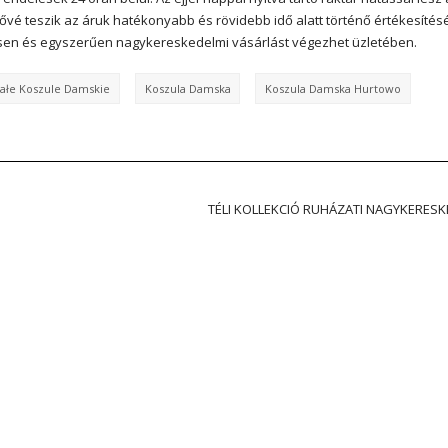
etővé teszik az áruk hatékonyabb és rövidebb idő alatt történő értékesítésé
sen és egyszerűen nagykereskedelmi vásárlást végezhet üzletében.
iałe Koszule Damskie
Koszula Damska
Koszula Damska Hurtowo
TÉLI KOLLEKCIÓ RUHÁZATI NAGYKERESK