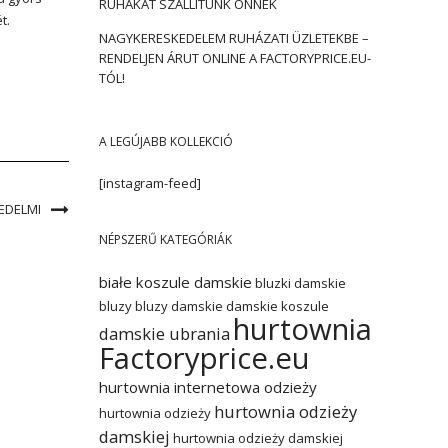
RUHÁKAT SZÁLLÍTUNK ÖNNEK
t.
NAGYKERESKEDELEM RUHÁZATI ÜZLETEKBE –
RENDELJEN ÁRUT ONLINE A FACTORYPRICE.EU-
TÓL!
A LEGÚJABB KOLLEKCIÓ
[instagram-feed]
EDELMI
NÉPSZERŰ KATEGÓRIÁK
białe koszule damskie
bluzki damskie
bluzy
bluzy damskie
damskie koszule
hurtownia
damskie ubrania
Factoryprice.eu
hurtownia internetowa odzieży
hurtownia odzieży
hurtownia odzieży
damskiej
hurtownia odzieży damskiej