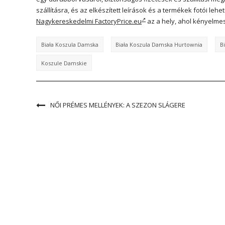
szállításra, és az elkészített leírások és a termékek fotói leh
Nagykereskedelmi FactoryPrice.eu
az a hely, ahol kényelme
Biała Koszula Damska
Biała Koszula Damska Hurtownia
B
Koszule Damskie
NŐI PRÉMES MELLÉNYEK: A SZEZON SLÁGERE