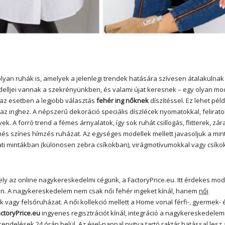
lyan ruhák is, amelyek a jelenlegi trendek hatására szívesen átalakulnak
lljei vannak a szekrényünkben, és valami újat keresnek – egy olyan mod
 az esetben a legjobb választás
fehér ing nőknek
díszítéssel. Ez lehet pél
 az inghez. A népszerű dekoráció speciális díszlécek nyomatokkal, felirat
. A forró trend a fémes árnyalatok, így sok ruhát csillogás, flitterek, zár
nés színes hímzés ruházat. Az egységes modellek mellett javasoljuk a min
ati mintákban (különösen zebra csíkokban), virágmotívumokkal vagy csíkok
ely az online nagykereskedelmi cégünk, a FactoryPrice.eu. Itt érdekes mod
en. A nagykereskedelem nem csak női fehér ingeket kínál, hanem
női
vagy felsőruházat. A női kollekció mellett a Home vonal férfi-, gyermek- 
ctoryPrice.eu
ingyenes regisztrációt kínál, integráció a nagykereskedele
endelések 24 órán belül. Az éjjel-nappal nyitva tartó raktár hatással lesz 