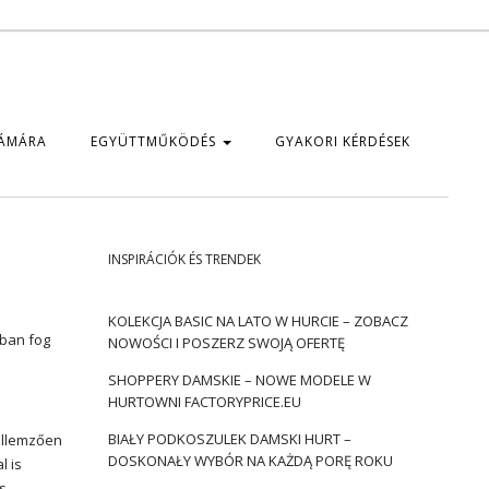
ZÁMÁRA
EGYÜTTMŰKÖDÉS
GYAKORI KÉRDÉSEK
INSPIRÁCIÓK ÉS TRENDEK
KOLEKCJA BASIC NA LATO W HURCIE – ZOBACZ
sban fog
NOWOŚCI I POSZERZ SWOJĄ OFERTĘ
SHOPPERY DAMSKIE – NOWE MODELE W
HURTOWNI FACTORYPRICE.EU
BIAŁY PODKOSZULEK DAMSKI HURT –
Jellemzően
DOSKONAŁY WYBÓR NA KAŻDĄ PORĘ ROKU
l is
s