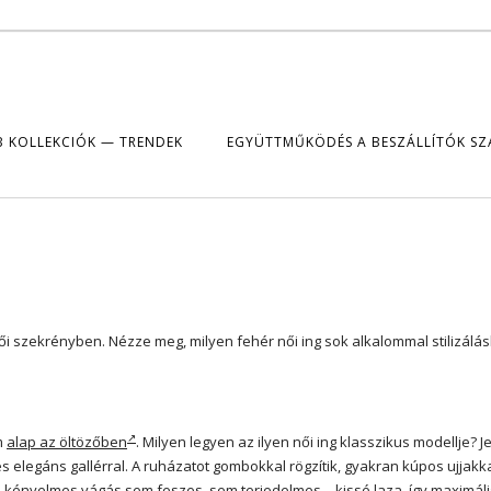
B KOLLEKCIÓK — TRENDEK
EGYÜTTMŰKÖDÉS A BESZÁLLÍTÓK S
i szekrényben. Nézze meg, milyen fehér női ing
sok alkalommal stilizálá
m
alap az öltözőben
. Milyen legyen az ilyen női ing klasszikus modellje? 
elegáns gallérral. A ruházatot gombokkal rögzítik, gyakran kúpos ujjakka
 kényelmes vágás sem feszes, sem terjedelmes – kissé laza, így maximáli