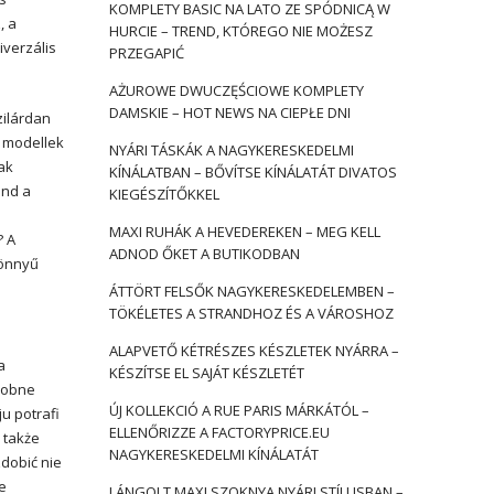
KOMPLETY BASIC NA LATO ZE SPÓDNICĄ W
, a
HURCIE – TREND, KTÓREGO NIE MOŻESZ
iverzális
PRZEGAPIĆ
AŻUROWE DWUCZĘŚCIOWE KOMPLETY
DAMSKIE – HOT NEWS NA CIEPŁE DNI
zilárdan
s modellek
NYÁRI TÁSKÁK A NAGYKERESKEDELMI
ak
KÍNÁLATBAN – BŐVÍTSE KÍNÁLATÁT DIVATOS
ind a
KIEGÉSZÍTŐKKEL
MAXI RUHÁK A HEVEDEREKEN – MEG KELL
? A
ADNOD ŐKET A BUTIKODBAN
könnyű
ÁTTÖRT FELSŐK NAGYKERESKEDELEMBEN –
TÖKÉLETES A STRANDHOZ ÉS A VÁROSHOZ
ALAPVETŐ KÉTRÉSZES KÉSZLETEK NYÁRRA –
a
KÉSZÍTSE EL SAJÁT KÉSZLETÉT
zdobne
ÚJ KOLLEKCIÓ A RUE PARIS MÁRKÁTÓL –
u potrafi
ELLENŐRIZZE A FACTORYPRICE.EU
 także
NAGYKERESKEDELMI KÍNÁLATÁT
dobić nie
e
LÁNGOLT MAXI SZOKNYA NYÁRI STÍLUSBAN –