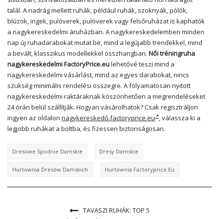
talál. A nadrág mellett ruhák, például ruhák, szoknyák, pólók,
blúzok, ingek, pulóverek, pulóverek vagy felsőruházat is kaphatók
a nagykereskedelmi áruházban. A nagykereskedelemben minden
nap új ruhadarabokat mutat be, mind a legújabb trendekkel, mind
a bevált, klasszikus modellekkel összhangban.
Női tréningruha
nagykereskedelmi FactoryPrice.eu
lehetővé teszi mind a
nagykereskedelmi vásárlást, mind az egyes darabokat, nincs
szükség minimális rendelési összegre. A folyamatosan nyitott
nagykereskedelmi raktáraknak köszönhetően a megrendeléseket
24 órán belül szállítják. Hogyan vásárolhatok? Csak regisztráljon
ingyen az oldalon
nagykereskedő.factoryprice.eu
, válassza ki a
legjobb ruhákat a boltba, és fizessen biztonságosan.
Dresowe Spodnie Damskie
Dresy Damskie
Hurtownia Dresów Damskich
Hurtownia Factoryprice.eu
TAVASZI RUHÁK: TOP 5