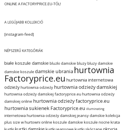
ONLINE A FACTORYPRICE.EU-TÓL!
A LEGÚJABB KOLLEKCIÓ
[instagram-feed]
NÉPSZERŰ KATEGÓRIÁK
białe koszule damskie
bluzki damskie
bluzy
bluzy damskie
hurtownia
damskie ubrania
damskie koszule
Factoryprice.eu
hurtownia internetowa
hurtownia odzieży damskiej
odzieży
hurtownia odzieży
hurtownia odzieży damskiej factoryprice.eu
hurtownia odzieży
hurtownia odzieży factoryprice.eu
damskiej online
hurtownia sukienek Factoryprice.eu
illuminating
internetowa hurtownia odzieży damskiej
jeansy damskie
kolekcja
plus size w hurtowni online
koszule damskie
koszule nocne
krata
kurtki damskie
okrycia
kurtki
kurtki jeansowe
kurtki skórzane