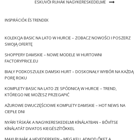
ESKÜVŐI RUHÁK NAGYKERESKEDELME
INSPIRÁCIÓK ÉS TRENDEK
KOLEKCJA BASIC NA LATO W HURCIE – ZOBACZ NOWOŚCI I POSZERZ
SWOJĄ OFERTĘ
SHOPPERY DAMSKIE – NOWE MODELE W HURTOWNI
FACTORYPRICE.EU
BIAŁY PODKOSZULEK DAMSKI HURT – DOSKONAŁY WYBÓR NA KAŻDĄ
PORĘ ROKU
KOMPLETY BASIC NA LATO ZE SPÓDNICĄ W HURCIE – TREND,
KTÓREGO NIE MOŻESZ PRZEGAPIĆ
AŻUROWE DWUCZĘŚCIOWE KOMPLETY DAMSKIE – HOT NEWS NA
CIEPŁE DNI
NYÁRI TÁSKÁK A NAGYKERESKEDELMI KÍNÁLATBAN – BŐVÍTSE
KÍNÁLATÁT DIVATOS KIEGÉSZÍTŐKKEL
MAXI RUHÁK A HEVEDEREKEN – MEG KELL ADNOD ŐKET A