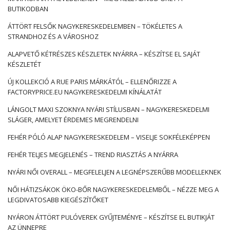
BUTIKODBAN
ÁTTÖRT FELSŐK NAGYKERESKEDELEMBEN – TÖKÉLETES A
STRANDHOZ ÉS A VÁROSHOZ
ALAPVETŐ KÉTRÉSZES KÉSZLETEK NYÁRRA – KÉSZÍTSE EL SAJÁT
KÉSZLETÉT
ÚJ KOLLEKCIÓ A RUE PARIS MÁRKÁTÓL – ELLENŐRIZZE A
FACTORYPRICE.EU NAGYKERESKEDELMI KÍNÁLATÁT
LÁNGOLT MAXI SZOKNYA NYÁRI STÍLUSBAN – NAGYKERESKEDELMI
SLÁGER, AMELYET ÉRDEMES MEGRENDELNI
FEHÉR PÓLÓ ALAP NAGYKERESKEDELEM – VISELJE SOKFÉLEKÉPPEN
FEHÉR TELJES MEGJELENÉS – TREND RIASZTÁS A NYÁRRA
NYÁRI NŐI OVERALL – MEGFELELJEN A LEGNÉPSZERŰBB MODELLEKNEK
NŐI HÁTIZSÁKOK ÖKO-BŐR NAGYKERESKEDELEMBŐL – NÉZZE MEG A
LEGDIVATOSABB KIEGÉSZÍTŐKET
NYÁRON ÁTTÖRT PULÓVEREK GYŰJTEMÉNYE – KÉSZÍTSE EL BUTIKJÁT
AZ ÜNNEPRE