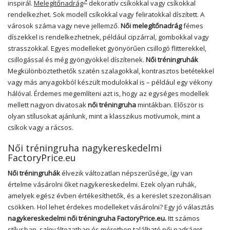
inspirál.
Melegítőnadrág
dekoratív csíkokkal vagy csíkokkal
rendelkezhet. Sok modell csíkokkal vagy feliratokkal díszített. A
városok száma vagy neve jellemző.
Női melegítőnadrág
fémes
díszekkel is rendelkezhetnek, például cipzárral, gombokkal vagy
strasszokkal. Egyes modelleket gyönyörűen csillogó flitterekkel,
csillogással és még gyöngyökkel díszítenek.
Női tréningruhák
Megkülönböztethetők szatén szalagokkal, kontrasztos betétekkel
vagy más anyagokból készült modulokkal is – például egy vékony
hálóval. Érdemes megemlíteni azt is, hogy az egységes modellek
mellett nagyon divatosak
női tréningruha
mintákban. Először is
olyan stílusokat ajánlunk, mint a klasszikus motívumok, mint a
csíkok vagy a rácsos.
Női tréningruha nagykereskedelmi
FactoryPrice.eu
Női tréningruhák
élvezik változatlan népszerűsége, így van
értelme vásárolni őket nagykereskedelmi. Ezek olyan ruhák,
amelyek egész évben értékesíthetők, és a kereslet szezonálisan
csökken. Hol lehet érdekes modelleket vásárolni? Egy jó választás
nagykereskedelmi női tréningruha FactoryPrice.eu.
Itt számos
stílusban, színváltozatban és méretben található női nadrágot