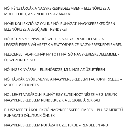
NŐI PÉNZTÁRCÁK A NAGYKERESKEDELEMBEN – ELLENŐRIZZE A
MODELLEKET, A SZÍNEKET ÉS AZ ÁRAKAT
NYÁRI KOLLEKCIÓ AZ ONLINE NŐI RUHÁZATI NAGYKERESKEDŐBEN –
ELLENŐRIZZE A LEGÚJABB TRENDEKET!
NŐI KÉTRÉSZES NYÁRI KÉSZLETEK NAGYKERESKEDELME – A
LEGSZÉLESEBB VÁLASZTÉK A FACTORYPRICE NAGYKERESKEDELEMBEN
FELSZERELT ALAPRUHÁK NYITOTT HÁTSÓ NAGYKERESKEDELEMMEL –
ÚJ SZEZON TREND
NŐI INGEK NYÁRRA – ELLENŐRIZZE, MI NINCS AZ ÜZLETÉBEN
NŐI TÁSKÁK GYŰJTEMÉNYE A NAGYKERESKEDELMI FACTORYPRICE.EU –
MODELL ÁTTEKINTÉS
HOL LEHET VÁSÁROLNI RUHÁT EGY BUTIKHOZ? NÉZZE MEG, MELYIK
NAGYKERESKEDELEM RENDELKEZIK A LEGJOBB ÁRUKKAL!
PLUSZ MÉRETŰ KOLLEKCIÓ NAGYKERESKEDELEMBEN – PLUSZ MÉRETŰ
RUHÁKAT SZÁLLÍTUNK ÖNNEK
NAGYKERESKEDELEM RUHÁZATI ÜZLETEKBE – RENDELJEN ÁRUT