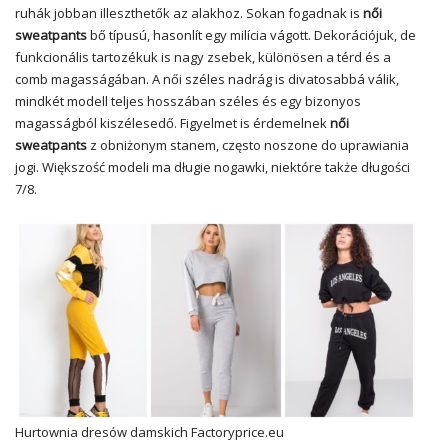
ruhák jobban illeszthetők az alakhoz. Sokan fogadnak is
női
sweatpants
bő típusú, hasonlít egy milícia vágott. Dekorációjuk, de
funkcionális tartozékuk is nagy zsebek, különösen a térd és a
comb magasságában. A női széles nadrág is divatosabbá válik,
mindkét modell teljes hosszában széles és egy bizonyos
magasságból kiszélesedő. Figyelmet is érdemelnek
női
sweatpants
z obniżonym stanem, często noszone do uprawiania
jogi. Większość modeli ma długie nogawki, niektóre także długości
7/8.
Hurtownia dresów damskich
Factoryprice.eu