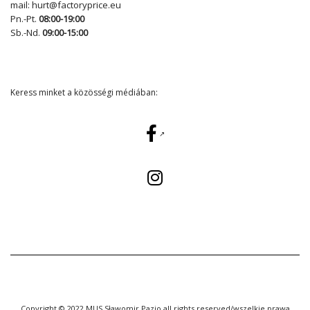
mail:
hurt@factoryprice.eu
Pn.-Pt.
08:00-19:00
Sb.-Nd.
09:00-15:00
Keress minket a közösségi médiában:
Copyright © 2022 MUS Sławomir Pazio all rights reserved/wszelkie prawa