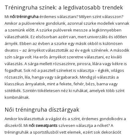
Tréningruha színek: a legdivatosabb trendek
Mi
női tréningruha
érdemes választani? Milyen színt válasszon?
Amikor a pulóverekre gondolunk, azonnal szürke modellek vannak
a szemünk előtt. A szürke pulóverek messze a legkönnyebben
választhatók. Ez elsősorban azért van, mert univerzális és időtlen
árnyék. Ebben az évben a szürke egy másik okból is különösen
divatos – az árnyékot választották az év egyik színének. A második
szín sárga volt. Ha erős árnyékot szeretne választani, ez kiváló
választás. A sárga mellett rózsaszínre, pirosra, lilára vagy kékre is
fogadhat. Sok nő a pasztell színeket is választja – égkék, világos
rózsaszín, lila, hanga vagy sárgabarack. Mindig jó választás a
klasszikus árnyalatok, mint a fekete, fehér, bézs, barna vagy
sötétkék. Szintén tökéletesen néz ki ruhákat, amelyek több színt
kombinálnak.
Női tréningruha dísztárgyak
Amikor kiválasztottuk a vágást és a színt, érdemes gondolkodni a
díszekről. Mi
női sweatpants
szívesen választja a nőket? A
tréningruhák a sportstílusból vett elemek, ezért sok dekorációt