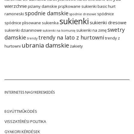
wierzchnie
piżamy damskie
prążkowane sukienki basic hurt
spodnie damskie
ramoneski
spódnice
spodnie dresowe
sukienki
sukienki dresowe
spódnice plisowane
sukienka
swetry
sukienki dzianinowe
sukienki na zimę
sukienki na komunię
damskie
trendy na lato z hurtowni
trendy z
trendy
ubrania damskie
hurtowni
żakiety
INTERNETES NAGYKERESKEDÉS
EGYÜTTMŰKÖDÉS
VISSZATÉRÉSI POLITIKA
GYAKORI KÉRDÉSEK