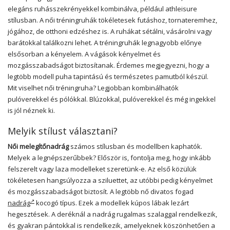
elegáns ruhásszekrényekkel kombinálva, például athleisure
stílusban. A női tréningruhák tökéletesek futáshoz, tornateremhez,
jógához, de otthoni edzéshez is. A ruhákat sétálni, vásárolni vagy
barátokkal találkozni lehet. A tréningruhák legnagyobb előnye
elsősorban a kényelem. A vágások kényelmet és
mozgásszabadságot biztosítanak. Érdemes megjegyezni, hogy a
legtöbb modell puha tapintású és természetes pamutból készül.
Mit viselhet női tréningruha? Legjobban kombinálhatók
pulóverekkel és pólókkal. Blúzokkal, pulóverekkel és még ingekkel
is jól néznek ki.
Melyik stílust választani?
Női melegítőnadrág
számos stílusban és modellben kaphatók.
Melyek a legnépszerűbbek? Először is, fontolja meg, hogy inkább
felszerelt vagy laza modelleket szeretünk-e. Az első közülük
tökéletesen hangsúlyozza a sziluettet, az utóbbi pedig kényelmet
és mozgásszabadságot biztosít. A legtöbb nő divatos fogad
nadrág
kocogó típus. Ezek a modellek kúpos lábak lezárt
hegesztések. A deréknál a nadrág rugalmas szalaggal rendelkezik,
és gyakran pántokkal is rendelkezik, amelyeknek köszönhetően a