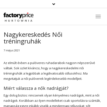
Toggl
Navig
Nagykereskedés Női
tréningruhák
7 május 2021
Az elmúlt évben a pulóveres ruhadarabok nagyon népszerűvé
váltak. Sok üzlet kíváncsi, hogy a nagykereskedelmi női
tréningruhák a legjobbak a legdivatosabb stílusokhoz. Ma
megvitatjuk a női pulóverek legérdekesebb modelljeit.
Miért válassza a nők nadrágját?
Egy dolog biztos: nincsenek olyan kényelmes nadrágok, mint a női
nadrágok. Korábban az ilyen modelleket csak sportolásra szánták,
manapság egyre inkább viselik a mindennapi stílusokat, sőt