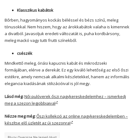
Klasszikus kabátok
Bőrben, hagyományos kockás béléssel és bézs színű, meleg
tónusokkal. Nem hiszem, hogy az árokkabátok valaha is kimennek
a divatból. Javasoljuk eredeti változatát is, puha kordbársony,
meleg mackó vagy tutti frutti színekből.
csészék
Mindkettő meleg, óriási kapucnis kabát és mikrodzseki
formájában, elérve a derekát. Ez egy kiváló lehetőség az első őszi
estékre, amely nemcsak alkalmi készletekkel, hanem az informális
elegancia kiadásának stilizációival is jól megy.
Lásd még:
Női pulóverek őszi nagykereskedelemhez – ismerkedj
meg a szezon legjobbjaival
Nézze meg még:
Őszi kollekció az online nagykereskedelemben –
készítse elő üzletét az új szezonra!
Bluzy Oversize Na Jesień Hurt