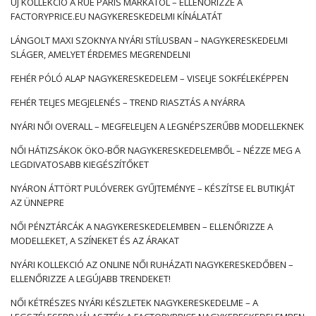
ÚJ KOLLEKCIÓ A RUE PARIS MÁRKÁTÓL – ELLENŐRIZZE A
FACTORYPRICE.EU NAGYKERESKEDELMI KÍNÁLATÁT
LÁNGOLT MAXI SZOKNYA NYÁRI STÍLUSBAN – NAGYKERESKEDELMI
SLÁGER, AMELYET ÉRDEMES MEGRENDELNI
FEHÉR PÓLÓ ALAP NAGYKERESKEDELEM – VISELJE SOKFÉLEKÉPPEN
FEHÉR TELJES MEGJELENÉS – TREND RIASZTÁS A NYÁRRA
NYÁRI NŐI OVERALL – MEGFELELJEN A LEGNÉPSZERŰBB MODELLEKNEK
NŐI HÁTIZSÁKOK ÖKO-BŐR NAGYKERESKEDELEMBŐL – NÉZZE MEG A
LEGDIVATOSABB KIEGÉSZÍTŐKET
NYÁRON ÁTTÖRT PULÓVEREK GYŰJTEMÉNYE – KÉSZÍTSE EL BUTIKJÁT
AZ ÜNNEPRE
NŐI PÉNZTÁRCÁK A NAGYKERESKEDELEMBEN – ELLENŐRIZZE A
MODELLEKET, A SZÍNEKET ÉS AZ ÁRAKAT
NYÁRI KOLLEKCIÓ AZ ONLINE NŐI RUHÁZATI NAGYKERESKEDŐBEN –
ELLENŐRIZZE A LEGÚJABB TRENDEKET!
NŐI KÉTRÉSZES NYÁRI KÉSZLETEK NAGYKERESKEDELME – A