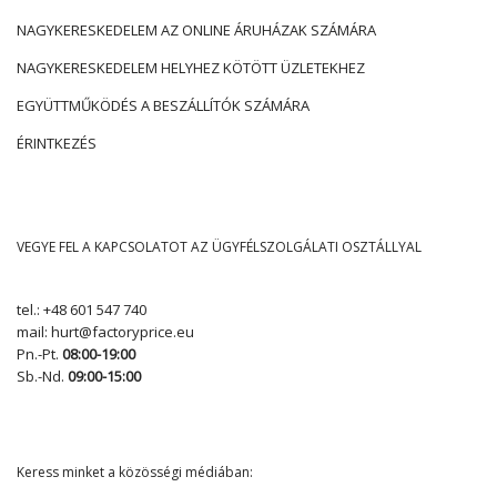
NAGYKERESKEDELEM AZ ONLINE ÁRUHÁZAK SZÁMÁRA
NAGYKERESKEDELEM HELYHEZ KÖTÖTT ÜZLETEKHEZ
EGYÜTTMŰKÖDÉS A BESZÁLLÍTÓK SZÁMÁRA
ÉRINTKEZÉS
VEGYE FEL A KAPCSOLATOT AZ ÜGYFÉLSZOLGÁLATI OSZTÁLLYAL
tel.:
+48 601 547 740
mail:
hurt@factoryprice.eu
Pn.-Pt.
08:00-19:00
Sb.-Nd.
09:00-15:00
Keress minket a közösségi médiában: