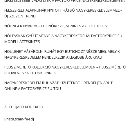
LEGSZÉLESEBB VÁLASZTÉK A FACTORYPRICE NAGYKERESKEDELEMBEN
FELSZERELT ALAPRUHÁK NYITOTT HÁTSÓ NAGYKERESKEDELEMMEL –
ÚJ SZEZON TREND
NŐI INGEK NYÁRRA – ELLENŐRIZZE, MI NINCS AZ ÜZLETÉBEN
NŐI TÁSKÁK GYŰJTEMÉNYE A NAGYKERESKEDELMI FACTORYPRICE.EU –
MODELL ÁTTEKINTÉS
HOL LEHET VÁSÁROLNI RUHÁT EGY BUTIKHOZ? NÉZZE MEG, MELYIK
NAGYKERESKEDELEM RENDELKEZIK A LEGJOBB ÁRUKKAL!
PLUSZ MÉRETŰ KOLLEKCIÓ NAGYKERESKEDELEMBEN – PLUSZ MÉRETŰ
RUHÁKAT SZÁLLÍTUNK ÖNNEK
NAGYKERESKEDELEM RUHÁZATI ÜZLETEKBE – RENDELJEN ÁRUT
ONLINE A FACTORYPRICE.EU-TÓL!
A LEGÚJABB KOLLEKCIÓ
[instagram-feed]