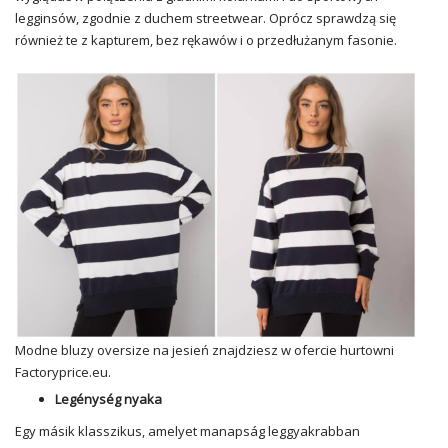
legginsów, zgodnie z duchem streetwear. Oprócz sprawdzą się
również te z kapturem, bez rękawów i o przedłużanym fasonie.
Modne
bluzy
oversize
na jesień znajdziesz w ofercie hurtowni
Factoryprice.eu.
Legénység nyaka
Egy másik klasszikus, amelyet manapság leggyakrabban