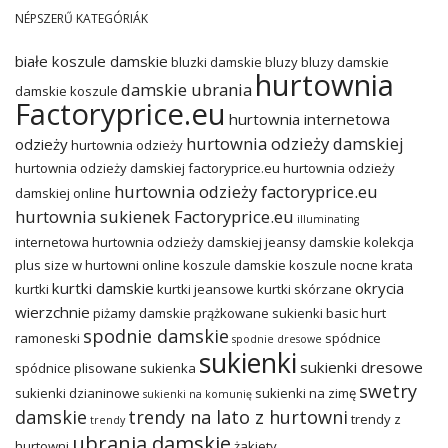
NÉPSZERŰ KATEGÓRIÁK
białe koszule damskie
bluzki damskie
bluzy
bluzy damskie
hurtownia
damskie ubrania
damskie koszule
Factoryprice.eu
hurtownia internetowa
hurtownia odzieży damskiej
odzieży
hurtownia odzieży
hurtownia odzieży damskiej factoryprice.eu
hurtownia odzieży
hurtownia odzieży factoryprice.eu
damskiej online
hurtownia sukienek Factoryprice.eu
illuminating
internetowa hurtownia odzieży damskiej
jeansy damskie
kolekcja
plus size w hurtowni online
koszule damskie
koszule nocne
krata
kurtki damskie
okrycia
kurtki
kurtki jeansowe
kurtki skórzane
wierzchnie
piżamy damskie
prążkowane sukienki basic hurt
spodnie damskie
ramoneski
spódnice
spodnie dresowe
sukienki
sukienki dresowe
spódnice plisowane
sukienka
swetry
sukienki dzianinowe
sukienki na zimę
sukienki na komunię
damskie
trendy na lato z hurtowni
trendy z
trendy
ubrania damskie
hurtowni
żakiety