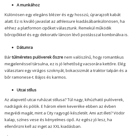
A munkához
Különösen egy elegáns blézer és egy hosszú, újrarajzolt kabát
alatt. Ez is kiváló javaslat az athleisure kiadásábankülönösen, ha
ehhez a platformon cipőket választunk. Remekül működik
bőrcipőkkel és egy dekoratív láncon lévő postásszal kombinálva is.
Dátumra
Bár
túlméretes pulóverek őszre
nem valószínű, hogy romantikus
megjelenéssel társulna, ez is jó lehetőség vacsorára kettőre. Elég
választani egy virágos szoknyát, bokacsizmát a traktor talpán és a
bőr ramonese-t. Bájos és karmos.
Utcai stílus
Az alapvető utcai ruházat stílusa? Túl nagy, kihúzható pulóverek,
nadrágok és pólók. E három elem keveréke ebben az évben
megvédi magát, mint a City ragyogó készletét. Ami azt illeti? Vödör
kalap, színes vese és kényelmes cipő. Az egész jó lesz, ha
ellenőrizni kell az inget az XXL kiadásban.