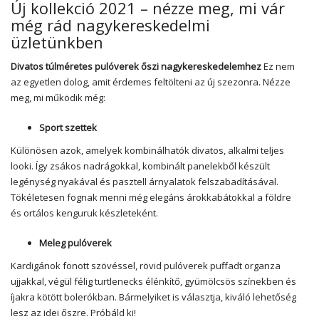
Új kollekció 2021 – nézze meg, mi vár
még rád nagykereskedelmi
üzletünkben
Divatos túlméretes pulóverek őszi nagykereskedelemhez
Ez nem
az egyetlen dolog, amit érdemes feltölteni az új szezonra. Nézze
meg, mi működik még:
Sport szettek
Különösen azok, amelyek kombinálhatók divatos, alkalmi teljes
looki. Így zsákos nadrágokkal, kombinált panelekből készült
legénység nyakával és pasztell árnyalatok felszabadításával.
Tökéletesen fognak menni még elegáns árokkabátokkal a földre
és ortálos kenguruk készleteként.
Meleg pulóverek
Kardigánok fonott szövéssel, rövid pulóverek puffadt organza
ujjakkal, végül félig turtlenecks élénkítő, gyümölcsös színekben és
íjakra kötött bolerókban. Bármelyiket is választja, kiváló lehetőség
lesz az idei őszre. Próbáld ki!