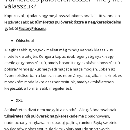
válasszuk?
Kapucnival, ujjatlan vagy meghosszabbított vonallal – itt vannak a
legdivatosabbak
túlméretes pulóverek őszre a nagykereskedelmi
gyárból
FactoryPrice.eu
:
Oldschool
A legfrissebb gyöngyök mellett még mindig vannak klasszikus
modellek a tetején. Kenguru kapucnival, legénység nyak, vagy
esetleg egy hosszú ujjú, amely hasonlít egy szokásos hosszú ujjú
pólóra? Mindegyikük megvédi magát a maga módján. Ebben az
évben elsősorban a kontrasztos neon árnyalatú, alkalmi színek és
monokróm modellekre összpontosítunk, amelyek tökéletesen
kiegészítik a formálisabb megjelenést.
XXL
A túlméretes divat nem megy ki a divatból. A legkívánatosabbak
túlméretes női pulóverek nagykereskedelme
z balonowymi,
nadmuchanymi rękawami i opadającą linią ramion. Będą świetnie
wyglądać w połączeniu z gładkimi kolarkami i do sportowych