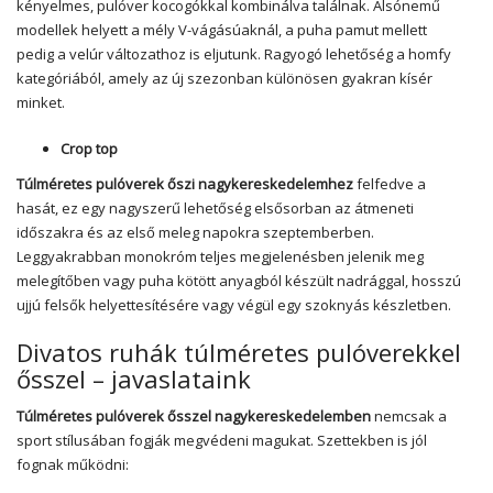
kényelmes, pulóver kocogókkal kombinálva találnak. Alsónemű
modellek helyett a mély V-vágásúaknál, a puha pamut mellett
pedig a velúr változathoz is eljutunk. Ragyogó lehetőség a homfy
kategóriából, amely az új szezonban különösen gyakran kísér
minket.
Crop top
Túlméretes pulóverek őszi nagykereskedelemhez
felfedve a
hasát, ez egy nagyszerű lehetőség elsősorban az átmeneti
időszakra és az első meleg napokra szeptemberben.
Leggyakrabban monokróm teljes megjelenésben jelenik meg
melegítőben vagy puha kötött anyagból készült nadrággal, hosszú
ujjú felsők helyettesítésére vagy végül egy szoknyás készletben.
Divatos ruhák túlméretes pulóverekkel
ősszel – javaslataink
Túlméretes pulóverek ősszel nagykereskedelemben
nemcsak a
sport stílusában fogják megvédeni magukat. Szettekben is jól
fognak működni: