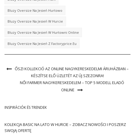
Bluzy Oversize Na Jesień Hurtowo
Bluzy Oversize Na Jesień W Hurcie
Bluzy Oversize Na Jesień W Hurtowni Online
Bluzy Oversize Na Jesień Z Factoryprice.eu
ŐSZI KOLLEKCIÓ AZ ONLINE NAGYKERESKEDELMI ÁRUHÁZBAN –
KÉSZÍTSE ELŐ ÜZLETÉT AZ ÚJ SZEZONRA!
NŐI FARMER NAGYKERESKEDELEM – TOP 5 MODELL ELADÓ
ONLINE
INSPIRÁCIÓK ÉS TRENDEK
KOLEKCJA BASIC NA LATO W HURCIE – ZOBACZ NOWOŚCI I POSZERZ
SWOJĄ OFERTĘ