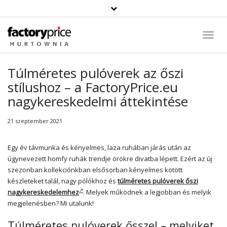
Toggl
Navig
Túlméretes pulóverek az őszi
stílushoz – a FactoryPrice.eu
nagykereskedelmi áttekintése
21 szeptember 2021
Egy év távmunka és kényelmes, laza ruhában járás után az
úgynevezett homfy ruhák trendje örökre divatba lépett. Ezért az új
szezonban kollekciónkban elsősorban kényelmes kötött
készleteket talál, nagy pólókhoz és
túlméretes pulóverek őszi
nagykereskedelemhez
. Melyek működnek a legjobban és melyik
megjelenésben? Mi utalunk!
Túlméretes pulóverek ősszel – melyiket