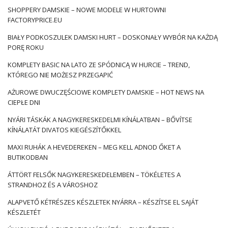
SHOPPERY DAMSKIE – NOWE MODELE W HURTOWNI
FACTORYPRICE.EU
BIAŁY PODKOSZULEK DAMSKI HURT – DOSKONAŁY WYBÓR NA KAŻDĄ
PORĘ ROKU
KOMPLETY BASIC NA LATO ZE SPÓDNICĄ W HURCIE – TREND,
KTÓREGO NIE MOŻESZ PRZEGAPIĆ
AŻUROWE DWUCZĘŚCIOWE KOMPLETY DAMSKIE – HOT NEWS NA
CIEPŁE DNI
NYÁRI TÁSKÁK A NAGYKERESKEDELMI KÍNÁLATBAN – BŐVÍTSE
KÍNÁLATÁT DIVATOS KIEGÉSZÍTŐKKEL
MAXI RUHÁK A HEVEDEREKEN – MEG KELL ADNOD ŐKET A
BUTIKODBAN
ÁTTÖRT FELSŐK NAGYKERESKEDELEMBEN – TÖKÉLETES A
STRANDHOZ ÉS A VÁROSHOZ
ALAPVETŐ KÉTRÉSZES KÉSZLETEK NYÁRRA – KÉSZÍTSE EL SAJÁT
KÉSZLETÉT