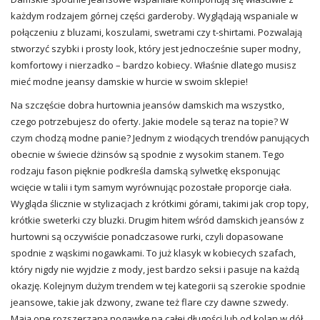
każdym rodzajem górnej części garderoby. Wyglądają wspaniale w
połączeniu z bluzami, koszulami, swetrami czy t-shirtami. Pozwalają
stworzyć szybki i prosty look, który jest jednocześnie super modny,
komfortowy i nierzadko – bardzo kobiecy. Właśnie dlatego musisz
mieć modne
jeansy damskie w hurcie
w swoim sklepie!
Na szczęście dobra hurtownia jeansów damskich ma wszystko,
czego potrzebujesz do oferty. Jakie modele są teraz na topie? W
czym chodzą modne panie? Jednym z wiodących trendów panujących
obecnie w świecie dżinsów są spodnie z wysokim stanem. Tego
rodzaju fason pięknie podkreśla damską sylwetkę eksponując
wcięcie w talii i tym samym wyrównując pozostałe proporcje ciała.
Wygląda ślicznie w stylizacjach z krótkimi górami, takimi jak crop topy,
krótkie sweterki czy
bluzki
. Drugim hitem wśród damskich jeansów z
hurtowni są oczywiście ponadczasowe rurki, czyli dopasowane
spodnie z wąskimi nogawkami. To już klasyk w kobiecych szafach,
który nigdy nie wyjdzie z mody, jest bardzo seksi i pasuje na każdą
okazję. Kolejnym dużym trendem w tej kategorii są szerokie spodnie
jeansowe, takie jak dzwony, zwane też flare czy dawne szwedy.
Mają one rozszerzaną nogawkę na całej długości lub od kolan w dół.