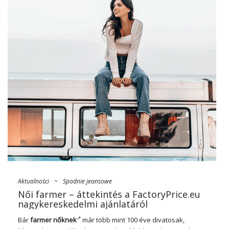
wybiegach. W cenie są już nie tylko klasyczne straight legs,
obszerne
kurtki
z efektem sprania czy trapezowe spódniczki
zapinane na guziki. Do łask wróci również kanadyjski smoking,
a także topy al’a braletki oraz płaszcze, podszyte
barankiem/futerkiem. Wart pamiętać także o ultra krótkich
spódnicach z jeansu (zwłaszcza modelach, wyszywanych
kryształkami i nieco kiczowatymi cekinami) oraz biodrówkach
z rozszerzaną ku dołowi nogawką. Nasza nowa kolekcja nie
obyłaby się też bez denimowych szmizjerek i dopasowanych
princesek. A co z dodatkami? Ich również nie zabraknie – do
wyboru pozostaje bucket hat z lekko poszarpanym rondem,
torebki na ramię w …
Aktualności
~
Spodnie jeansowe
Női farmer – áttekintés a FactoryPrice.eu
nagykereskedelmi ajánlatáról
Bár
farmer nőknek
már több mint 100 éve divatosak,