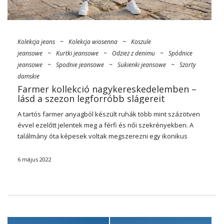
Kolekcja jeans
~
Kolekcja wiosenna
~
Koszule
jeansowe
~
Kurtki jeansowe
~
Odzież z denimu
~
Spódnice
jeansowe
~
Spodnie jeansowe
~
Sukienki jeansowe
~
Szorty
damskie
Farmer kollekció nagykereskedelemben –
lásd a szezon legforróbb slágereit
A tartós farmer anyagból készült ruhák több mint százötven
évvel ezelőtt jelentek meg a férfi és női szekrényekben. A
találmány óta képesek voltak megszerezni egy ikonikus
szekrény státuszt, amelyre a leghíresebb hírességek és
hírességek örömmel érik el. Szeretné, hogy üzlete több
6 május 2022
ügyfelet vonzzon? Ezután fektessen be a divatos farmer
ruházatba. Nézd meg magad, milyen érdekes újdonságok
vannak az Ön számára
női farmer kollekció
nagykereskedelemben
A
FactoryPrice.eu
valódi
divatbemutatókkal gazdagítja választékát.