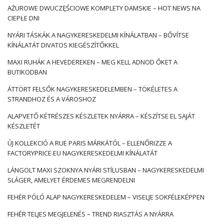
kiszélesedő lábak al’a harangok. Azt is ajánljuk, hogy
AŻUROWE DWUCZĘŚCIOWE KOMPLETY DAMSKIE – HOT NEWS NA
ékszerekkel és csíkokkal rendelkezzenek – ezek a boho
CIEPŁE DNI
trendet fogják felidézni.
NYÁRI TÁSKÁK A NAGYKERESKEDELMI KÍNÁLATBAN – BŐVÍTSE
Széles lábak
KÍNÁLATÁT DIVATOS KIEGÉSZÍTŐKKEL
Palazzo, harangok vagy talán egy úgynevezett boot-cut? Ezen
MAXI RUHÁK A HEVEDEREKEN – MEG KELL ADNOD ŐKET A
a ponton
női farmer széles lábú
a legkelendőbb modellek …
BUTIKODBAN
ÁTTÖRT FELSŐK NAGYKERESKEDELEMBEN – TÖKÉLETES A
STRANDHOZ ÉS A VÁROSHOZ
ALAPVETŐ KÉTRÉSZES KÉSZLETEK NYÁRRA – KÉSZÍTSE EL SAJÁT
KÉSZLETÉT
ÚJ KOLLEKCIÓ A RUE PARIS MÁRKÁTÓL – ELLENŐRIZZE A
FACTORYPRICE.EU NAGYKERESKEDELMI KÍNÁLATÁT
LÁNGOLT MAXI SZOKNYA NYÁRI STÍLUSBAN – NAGYKERESKEDELMI
SLÁGER, AMELYET ÉRDEMES MEGRENDELNI
FEHÉR PÓLÓ ALAP NAGYKERESKEDELEM – VISELJE SOKFÉLEKÉPPEN
FEHÉR TELJES MEGJELENÉS – TREND RIASZTÁS A NYÁRRA