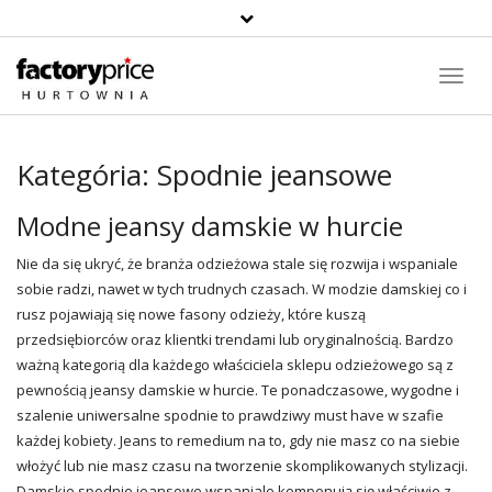
Toggl
Navig
Kategória:
Spodnie jeansowe
Modne jeansy damskie w hurcie
Nie da się ukryć, że branża odzieżowa stale się rozwija i wspaniale
sobie radzi, nawet w tych trudnych czasach. W modzie damskiej co i
rusz pojawiają się nowe fasony odzieży, które kuszą
przedsiębiorców oraz klientki trendami lub oryginalnością. Bardzo
ważną kategorią dla każdego właściciela sklepu odzieżowego są z
pewnością
jeansy damskie
w hurcie. Te ponadczasowe, wygodne i
szalenie uniwersalne spodnie to prawdziwy must have w szafie
każdej kobiety.
Jeans
to remedium na to, gdy nie masz co na siebie
włożyć lub nie masz czasu na tworzenie skomplikowanych stylizacji.
Damskie spodnie jeansowe wspaniale komponują się właściwie z