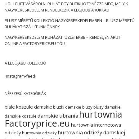
HOL LEHET VÁSÁROLNI RUHÁT EGY BUTIKHOZ? NÉZZE MEG, MELYIK
NAGYKERESKEDELEM RENDELKEZIK A LEGJOBB ÁRUKKAL!
PLUSZ MÉRETŰ KOLLEKCIÓ NAGYKERESKEDELEMBEN – PLUSZ MÉRETŰ
RUHÁKAT SZÁLLÍTUNK ÖNNEK
NAGYKERESKEDELEM RUHÁZATI ÜZLETEKBE – RENDELJEN ÁRUT
ONLINE A FACTORYPRICE.EU-TÓL!
A LEGÚJABB KOLLEKCIÓ
[instagram-feed]
NÉPSZERŰ KATEGÓRIÁK
białe koszule damskie
bluzki damskie
bluzy
bluzy damskie
hurtownia
damskie ubrania
damskie koszule
Factoryprice.eu
hurtownia internetowa
hurtownia odzieży damskiej
odzieży
hurtownia odzieży