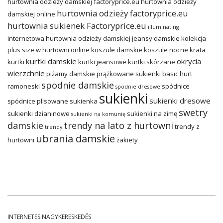
hurtownia odzieży damskiej factoryprice.eu
hurtownia odzieży
hurtownia odzieży factoryprice.eu
damskiej online
hurtownia sukienek Factoryprice.eu
illuminating
internetowa hurtownia odzieży damskiej
jeansy damskie
kolekcja
plus size w hurtowni online
koszule damskie
koszule nocne
krata
kurtki damskie
okrycia
kurtki
kurtki jeansowe
kurtki skórzane
wierzchnie
piżamy damskie
prążkowane sukienki basic hurt
spodnie damskie
ramoneski
spódnice
spodnie dresowe
sukienki
sukienki dresowe
spódnice plisowane
sukienka
swetry
sukienki dzianinowe
sukienki na zimę
sukienki na komunię
damskie
trendy na lato z hurtowni
trendy z
trendy
ubrania damskie
hurtowni
żakiety
INTERNETES NAGYKERESKEDÉS