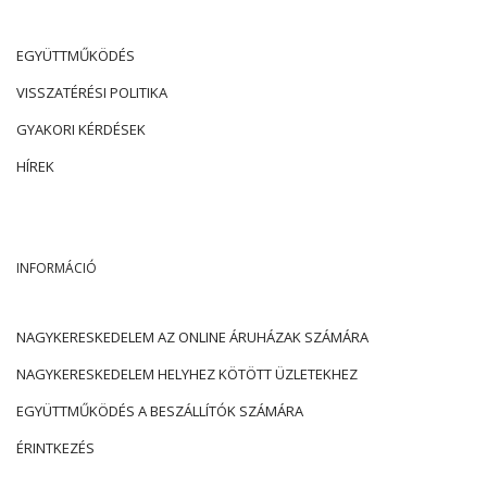
EGYÜTTMŰKÖDÉS
VISSZATÉRÉSI POLITIKA
GYAKORI KÉRDÉSEK
HÍREK
INFORMÁCIÓ
NAGYKERESKEDELEM AZ ONLINE ÁRUHÁZAK SZÁMÁRA
NAGYKERESKEDELEM HELYHEZ KÖTÖTT ÜZLETEKHEZ
EGYÜTTMŰKÖDÉS A BESZÁLLÍTÓK SZÁMÁRA
ÉRINTKEZÉS