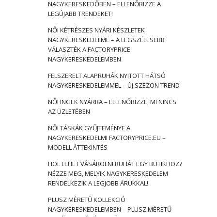
NAGYKERESKEDŐBEN – ELLENŐRIZZE A
LEGÚJABB TRENDEKET!
NŐI KÉTRÉSZES NYÁRI KÉSZLETEK
NAGYKERESKEDELME – A LEGSZÉLESEBB
VÁLASZTÉK A FACTORYPRICE
NAGYKERESKEDELEMBEN
FELSZERELT ALAPRUHÁK NYITOTT HÁTSÓ
NAGYKERESKEDELEMMEL – ÚJ SZEZON TREND
NŐI INGEK NYÁRRA – ELLENŐRIZZE, MI NINCS
AZ ÜZLETÉBEN
NŐI TÁSKÁK GYŰJTEMÉNYE A
NAGYKERESKEDELMI FACTORYPRICE.EU –
MODELL ÁTTEKINTÉS
HOL LEHET VÁSÁROLNI RUHÁT EGY BUTIKHOZ?
NÉZZE MEG, MELYIK NAGYKERESKEDELEM
RENDELKEZIK A LEGJOBB ÁRUKKAL!
PLUSZ MÉRETŰ KOLLEKCIÓ
NAGYKERESKEDELEMBEN – PLUSZ MÉRETŰ