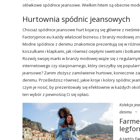
ołówkowe spódnice jeansowe. Wielkim hitem są obecnie modele
Hurtownia spódnic jeansowych
Chociaż spódnice jeansowe hurt kojarzą się głównie z nieśmier
Factoryprice.eu
każdy właściciel biznesu z branży modowej znaj
Modne spódnice z denimu znakomicie prezentują się w różnor
koszulkami i klapkami, jak również ciepłymi swetrami i botkam
Rozwój swojej marki w branży modowej wiąże się z regularny
internetowego czy stacjonarnego, który cieszyłby się popula
jeansowe? Zanim złożysz zamówienie hurtowe, koniecznie zajr
denimu. Prześledzisz również, jakie kroje i kolory spódnic jea
czym je nosić, by prezentowały się efektownie w każdych ok
ten wybór z pewnością Ci się opłaci.
Kolekcja jea
denimu
~
Farmer
legfor
A tartós f