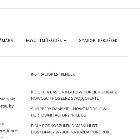
ZÁMÁRA
EGYÜTTMŰKÖDÉS
GYAKORI KÉRDÉSEK
INSPIRÁCIÓK ÉS TRENDEK
KOLEKCJA BASIC NA LATO W HURCIE – ZOBACZ
NOWOŚCI I POSZERZ SWOJĄ OFERTĘ
iają się
taj, by
SHOPPERY DAMSKIE – NOWE MODELE W
HURTOWNI FACTORYPRICE.EU
oru
BIAŁY PODKOSZULEK DAMSKI HURT –
ce, które
DOSKONAŁY WYBÓR NA KAŻDĄ PORĘ ROKU
ać