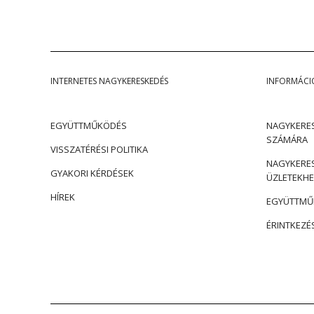
INTERNETES NAGYKERESKEDÉS
INFORMÁCI
EGYÜTTMŰKÖDÉS
NAGYKERES
SZÁMÁRA
VISSZATÉRÉSI POLITIKA
NAGYKERES
GYAKORI KÉRDÉSEK
ÜZLETEKHE
HÍREK
EGYÜTTMŰK
ÉRINTKEZÉ