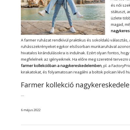
és női sze
státuszt, 
üzlete töb
magad, mi
nagykere
A farmer ruházat rendkívül praktikus és sokoldalú választás
ruhásszekrényeket egykor elsősorban munkaruhával azonosíto
hivatalos kirándulásokra is indulnak. Ezért olyan fontos, ho
megfelelnek az igényeiknek. Ha előre meg szeretné tervezni 
farmer kollekcióban a nagykereskedelemben
, pl. a Factory
kirakatokat, és folyamatosan reagálni a boltok polcain lévő 
Farmer kollekció nagykereskedele
…
6 május 2022