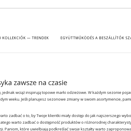
B KOLLEKCIÓK — TRENDEK
EGYÜTTMŰKÖDÉS A BESZÁLLÍTÓK S
yka zawsze na czasie
 jednak wciąż inspirują topowe marki odzieżowe. W każdym sezonie pojaw
ażdym wieku. Jeśli planujesz sezonowe zmiany w swoim asortymencie, pamię
o zadbać o to, by Twoje klientki miały dostęp do jak najszerszego wyb
latego warto zadbać o dostępność produktów o różnorodnej charakterysty
ji. Paniom, które uwielbiają podkreślać swoje kształty warto zaproponow