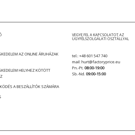
Ó
VEGYE FEL A KAPCSOLATOT AZ
ÜGYFÉLSZOLGÁLATI OSZTÁLLYAL
KEDELEM AZ ONLINE ÁRUHÁZAK
tel.:
+48 601 547 740
mail:
hurt@factoryprice.eu
Pn.-Pt.
08:00-19:00
KEDELEM HELYHEZ KÖTÖTT
Sb.-Nd.
09:00-15:00
Z
ÖDÉS A BESZÁLLÍTÓK SZÁMÁRA
S