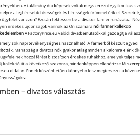
krényekben. A találmány óta képesek voltak megszerezni egy ikonikus s
amelyre a leghíresebb hírességek és hírességek örömmel érik el. Szeretné
b ügyfelet vonzzon? Ezután fektessen be a divatos farmer ruházatba. Né
lyen érdekes újdonságok vannak az Ön számára
női farmer kollekció
skedelemben
A
FactoryPrice.eu
valódi divatbemutatókkal gazdagítja válasz
, amely sok napi tevékenységhez használható. A farmerből készült egyedi
tták. Manapság a divatos nők gyakorlatilag minden alkalomra elérik őke
gy ügyfeleinek hozzáférést biztosítson érdekes ruhákhoz, amelyek teljes 
új kollekcióját a következő szezonra, mindenképpen ellenőrizze
Mi szerep
Price.eu oldalon. Ennek köszönhetően könnyebb lesz megtervezni a követk
hiányosságokra.
mben – divatos választás