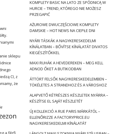
KOMPLETY BASIC NA LATO ZE SPÓDNICĄ W
HURCIE – TREND, KTÓREGO NIE MOŻESZ
PRZEGAPIĆ
AŻUROWE DWUCZĘŚCIOWE KOMPLETY
owni
DAMSKIE – HOT NEWS NA CIEPŁE DNI
łty.
NYÁRI TÁSKÁK A NAGYKERESKEDELMI
łnianymi
KÍNÁLATBAN – BŐVÍTSE KÍNÁLATÁT DIVATOS
KIEGÉSZÍTŐKKEL
anie sklepu
ódnice
MAXI RUHÁK A HEVEDEREKEN – MEG KELL
ADNOD ŐKET A BUTIKODBAN
odnego
edzą CI, z
ÁTTÖRT FELSŐK NAGYKERESKEDELEMBEN –
wniamy, że
TÖKÉLETES A STRANDHOZ ÉS A VÁROSHOZ
ALAPVETŐ KÉTRÉSZES KÉSZLETEK NYÁRRA –
KÉSZÍTSE EL SAJÁT KÉSZLETÉT
ie
ÚJ KOLLEKCIÓ A RUE PARIS MÁRKÁTÓL –
szezon
ELLENŐRIZZE A FACTORYPRICE.EU
NAGYKERESKEDELMI KÍNÁLATÁT
g a férfi
LÁNGOLT MAXI SZOKNYA NYÁRI STÍLUSBAN –