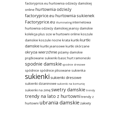
factoryprice.eu
hurtownia odzieży damskiej
hurtownia odzieży
online
factoryprice.eu
hurtownia sukienek
Factoryprice.eu
internetowa
illuminating
hurtownia odzieży damskiej
jeansy damskie
kolekcja plus size w hurtowni online
koszule
kurtki
damskie
koszule nocne
krata
kurtki
damskie
kurtki jeansowe
kurtki skórzane
okrycia wierzchnie
piżamy damskie
prążkowane sukienki basic hurt
ramoneski
spodnie damskie
spodnie dresowe
spódnice
spódnice plisowane
sukienka
sukienki
sukienki dresowe
sukienki dzianinowe
sukienki na komunię
swetry damskie
sukienki na zimę
trendy
trendy na lato z hurtowni
trendy z
ubrania damskie
hurtowni
żakiety