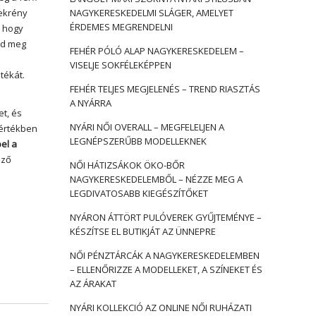
zekrény
NAGYKERESKEDELMI SLÁGER, AMELYET
ÉRDEMES MEGRENDELNI
, hogy
zd meg
FEHÉR PÓLÓ ALAP NAGYKERESKEDELEM –
VISELJE SOKFÉLEKÉPPEN
tékát.
FEHÉR TELJES MEGJELENÉS – TREND RIASZTÁS
A NYÁRRA
t, és
NYÁRI NŐI OVERALL – MEGFELELJEN A
mértékben
LEGNÉPSZERŰBB MODELLEKNEK
el a
ező
NŐI HÁTIZSÁKOK ÖKO-BŐR
NAGYKERESKEDELEMBŐL – NÉZZE MEG A
LEGDIVATOSABB KIEGÉSZÍTŐKET
NYÁRON ÁTTÖRT PULÓVEREK GYŰJTEMÉNYE –
KÉSZÍTSE EL BUTIKJÁT AZ ÜNNEPRE
NŐI PÉNZTÁRCÁK A NAGYKERESKEDELEMBEN
– ELLENŐRIZZE A MODELLEKET, A SZÍNEKET ÉS
AZ ÁRAKAT
NYÁRI KOLLEKCIÓ AZ ONLINE NŐI RUHÁZATI