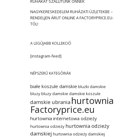
RUHÁKAT SZÁLLÍTUNK ÖNNEK
NAGYKERESKEDELEM RUHÁZATI ÜZLETEKBE –
RENDELJEN ÁRUT ONLINE A FACTORYPRICE.EU-
TÓL!
A LEGÚJABB KOLLEKCIÓ
[instagram-feed]
NÉPSZERŰ KATEGÓRIÁK
białe koszule damskie
bluzki damskie
bluzy
bluzy damskie
damskie koszule
hurtownia
damskie ubrania
Factoryprice.eu
hurtownia internetowa odzieży
hurtownia odzieży
hurtownia odzieży
damskiej
hurtownia odzieży damskiej