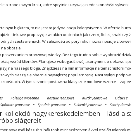
 o trapezowym kroju, które sprytnie ukrywają niedoskonałości sylwetki.
telnym błękitem, to nie jest to jedyna opcja kolorystyczna. W ofercie hurt
dzie ciekawe propozycje w takich odcieniach jak czerń, fiolet, khaki czy żó
odnych zestawieniach. W zależności od pory roku można nosić je z bawe
i na obcasie.
m poszerzaniem branżowej wiedzy. Bez tego trudno sobie wyobrazić dział
rnością wśród klientów. Planujesz wzbogacić swój asortyment o ciekawe sp
zyj na naszego bloga. Znajdziesz na nim informacje na temat historii m
nsowych cieszą się obecnie największą popularnością. Nasi styliści podpowi
olicznościach. W tym sezonie postaw na klasyczne modowe wzorce – zape
ns
~
Kolekcja wiosenna
~
Koszule jeansowe
~
Kurtki jeansowe
~
Odzież z
Spódnice jeansowe
~
Spodnie jeansowe
~
Sukienki jeansowe
~
Szorty damsk
 kollekció nagykereskedelemben – lásd a 
róbb slágereit
armer anyagból készült ruhák több mint százötven évvel ezelőtt jelentek me