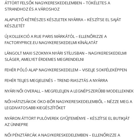
ÁTTÖRT FELSŐK NAGYKERESKEDELEMBEN – TÖKÉLETES A
…
STRANDHOZ ÉS A VÁROSHOZ
ALAPVETŐ KÉTRÉSZES KÉSZLETEK NYÁRRA – KÉSZÍTSE EL SAJÁT
KÉSZLETÉT
ÚJ KOLLEKCIÓ A RUE PARIS MÁRKÁTÓL – ELLENŐRIZZE A
FACTORYPRICE.EU NAGYKERESKEDELMI KÍNÁLATÁT
LÁNGOLT MAXI SZOKNYA NYÁRI STÍLUSBAN – NAGYKERESKEDELMI
SLÁGER, AMELYET ÉRDEMES MEGRENDELNI
FEHÉR PÓLÓ ALAP NAGYKERESKEDELEM – VISELJE SOKFÉLEKÉPPEN
FEHÉR TELJES MEGJELENÉS – TREND RIASZTÁS A NYÁRRA
NYÁRI NŐI OVERALL – MEGFELELJEN A LEGNÉPSZERŰBB MODELLEKNEK
NŐI HÁTIZSÁKOK ÖKO-BŐR NAGYKERESKEDELEMBŐL – NÉZZE MEG A
LEGDIVATOSABB KIEGÉSZÍTŐKET
NYÁRON ÁTTÖRT PULÓVEREK GYŰJTEMÉNYE – KÉSZÍTSE EL BUTIKJÁT
AZ ÜNNEPRE
NŐI PÉNZTÁRCÁK A NAGYKERESKEDELEMBEN – ELLENŐRIZZE A