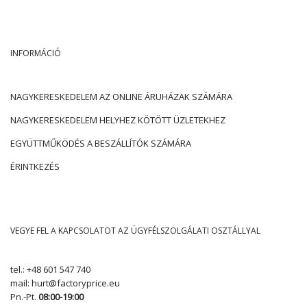
INFORMÁCIÓ
NAGYKERESKEDELEM AZ ONLINE ÁRUHÁZAK SZÁMÁRA
NAGYKERESKEDELEM HELYHEZ KÖTÖTT ÜZLETEKHEZ
EGYÜTTMŰKÖDÉS A BESZÁLLÍTÓK SZÁMÁRA
ÉRINTKEZÉS
VEGYE FEL A KAPCSOLATOT AZ ÜGYFÉLSZOLGÁLATI OSZTÁLLYAL
tel.:
+48 601 547 740
mail:
hurt@factoryprice.eu
Pn.-Pt.
08:00-19:00