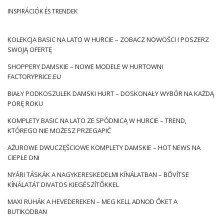
divatbemutatókkal gazdagítja választékát.
INSPIRÁCIÓK ÉS TRENDEK
A farmer ruházat rendkívül praktikus és sokoldalú választás,
amely sok napi tevékenységhez használható. A farmerből
KOLEKCJA BASIC NA LATO W HURCIE – ZOBACZ NOWOŚCI I POSZERZ
készült egyedi ruhásszekrényeket egykor elsősorban
SWOJĄ OFERTĘ
munkaruhával azonosították. Manapság a divatos nők
gyakorlatilag minden alkalomra elérik őket, és hivatalos
SHOPPERY DAMSKIE – NOWE MODELE W HURTOWNI
FACTORYPRICE.EU
kirándulásokra is indulnak. Ezért olyan fontos, hogy
ügyfeleinek hozzáférést biztosítson érdekes ruhákhoz,
BIAŁY PODKOSZULEK DAMSKI HURT – DOSKONAŁY WYBÓR NA KAŻDĄ
amelyek teljes mértékben megfelelnek az igényeiknek. Ha
PORĘ ROKU
előre meg szeretné tervezni új kollekcióját a következő
KOMPLETY BASIC NA LATO ZE SPÓDNICĄ W HURCIE – TREND,
szezonra, mindenképpen ellenőrizze
Mi szerepel a farmer
KTÓREGO NIE MOŻESZ PRZEGAPIĆ
kollekcióban a nagykereskedelemben
, pl. a FactoryPrice.eu
oldalon. Ennek köszönhetően könnyebb lesz megtervezni a
AŻUROWE DWUCZĘŚCIOWE KOMPLETY DAMSKIE – HOT NEWS NA
következő kirakatokat, és folyamatosan reagálni a boltok
CIEPŁE DNI
polcain lévő hiányosságokra.
NYÁRI TÁSKÁK A NAGYKERESKEDELMI KÍNÁLATBAN – BŐVÍTSE
Farmer kollekció
KÍNÁLATÁT DIVATOS KIEGÉSZÍTŐKKEL
nagykereskedelemben – divatos
MAXI RUHÁK A HEVEDEREKEN – MEG KELL ADNOD ŐKET A
választás
BUTIKODBAN