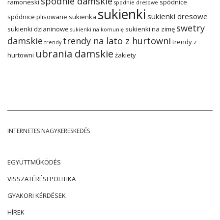
spodnie damskie
ramoneski
spódnice
spodnie dresowe
sukienki
sukienki dresowe
spódnice plisowane
sukienka
swetry
sukienki dzianinowe
sukienki na zimę
sukienki na komunię
damskie
trendy na lato z hurtowni
trendy z
trendy
ubrania damskie
hurtowni
żakiety
INTERNETES NAGYKERESKEDÉS
EGYÜTTMŰKÖDÉS
VISSZATÉRÉSI POLITIKA
GYAKORI KÉRDÉSEK
HÍREK