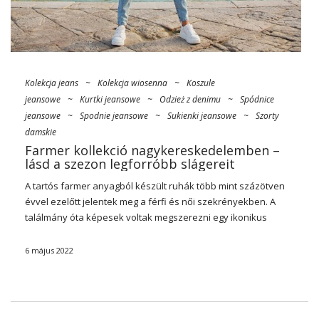
Kolekcja jeans
~
Kolekcja wiosenna
~
Koszule
jeansowe
~
Kurtki jeansowe
~
Odzież z denimu
~
Spódnice
jeansowe
~
Spodnie jeansowe
~
Sukienki jeansowe
~
Szorty
damskie
Farmer kollekció nagykereskedelemben –
lásd a szezon legforróbb slágereit
A tartós farmer anyagból készült ruhák több mint százötven
évvel ezelőtt jelentek meg a férfi és női szekrényekben. A
találmány óta képesek voltak megszerezni egy ikonikus
szekrény státuszt, amelyre a leghíresebb hírességek és
hírességek örömmel érik el. Szeretné, hogy üzlete több
6 május 2022
ügyfelet vonzzon? Ezután fektessen be a divatos farmer
ruházatba. Nézd meg magad, milyen érdekes újdonságok
vannak az Ön számára
női farmer kollekció
nagykereskedelemben
A
FactoryPrice.eu
valódi