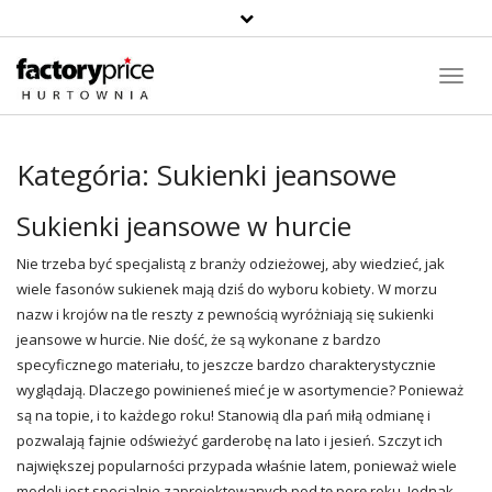
Toggl
Navig
Kategória:
Sukienki jeansowe
Sukienki jeansowe w hurcie
Nie trzeba być specjalistą z branży odzieżowej, aby wiedzieć, jak
wiele fasonów sukienek mają dziś do wyboru kobiety. W morzu
nazw i krojów na tle reszty z pewnością wyróżniają się
sukienki
jeansowe w hurcie. Nie dość, że są wykonane z bardzo
specyficznego materiału, to jeszcze bardzo charakterystycznie
wyglądają. Dlaczego powinieneś mieć je w asortymencie? Ponieważ
są na topie, i to każdego roku! Stanowią dla pań miłą odmianę i
pozwalają fajnie odświeżyć garderobę na lato i jesień. Szczyt ich
największej popularności przypada właśnie latem, ponieważ wiele
modeli jest specjalnie zaprojektowanych pod tę porę roku. Jednak