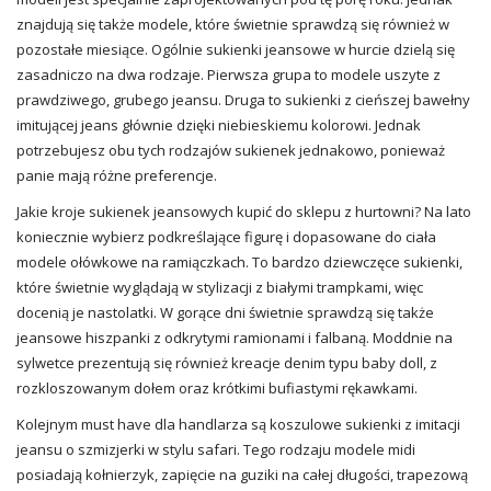
znajdują się także modele, które świetnie sprawdzą się również w
pozostałe miesiące. Ogólnie
sukienki jeansowe
w hurcie dzielą się
zasadniczo na dwa rodzaje. Pierwsza grupa to modele uszyte z
prawdziwego, grubego jeansu. Druga to sukienki z cieńszej bawełny
imitującej
jeans
głównie dzięki niebieskiemu kolorowi. Jednak
potrzebujesz obu tych rodzajów sukienek jednakowo, ponieważ
panie mają różne preferencje.
Jakie kroje sukienek jeansowych kupić do sklepu z hurtowni? Na lato
koniecznie wybierz podkreślające figurę i dopasowane do ciała
modele ołówkowe na ramiączkach. To bardzo dziewczęce sukienki,
które świetnie wyglądają w stylizacji z białymi trampkami, więc
docenią je nastolatki. W gorące dni świetnie sprawdzą się także
jeansowe
hiszpanki
z odkrytymi ramionami i falbaną. Moddnie na
sylwetce prezentują się również kreacje denim typu baby doll, z
rozkloszowanym dołem oraz krótkimi bufiastymi rękawkami.
Kolejnym must have dla handlarza są koszulowe sukienki z imitacji
jeansu o szmizjerki w stylu safari. Tego rodzaju modele midi
posiadają kołnierzyk, zapięcie na guziki na całej długości, trapezową