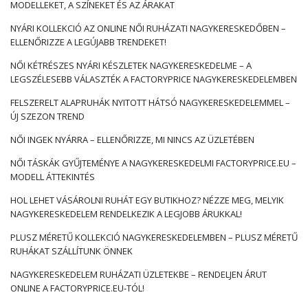
MODELLEKET, A SZÍNEKET ÉS AZ ÁRAKAT
NYÁRI KOLLEKCIÓ AZ ONLINE NŐI RUHÁZATI NAGYKERESKEDŐBEN –
ELLENŐRIZZE A LEGÚJABB TRENDEKET!
NŐI KÉTRÉSZES NYÁRI KÉSZLETEK NAGYKERESKEDELME – A
LEGSZÉLESEBB VÁLASZTÉK A FACTORYPRICE NAGYKERESKEDELEMBEN
FELSZERELT ALAPRUHÁK NYITOTT HÁTSÓ NAGYKERESKEDELEMMEL –
ÚJ SZEZON TREND
NŐI INGEK NYÁRRA – ELLENŐRIZZE, MI NINCS AZ ÜZLETÉBEN
NŐI TÁSKÁK GYŰJTEMÉNYE A NAGYKERESKEDELMI FACTORYPRICE.EU –
MODELL ÁTTEKINTÉS
HOL LEHET VÁSÁROLNI RUHÁT EGY BUTIKHOZ? NÉZZE MEG, MELYIK
NAGYKERESKEDELEM RENDELKEZIK A LEGJOBB ÁRUKKAL!
PLUSZ MÉRETŰ KOLLEKCIÓ NAGYKERESKEDELEMBEN – PLUSZ MÉRETŰ
RUHÁKAT SZÁLLÍTUNK ÖNNEK
NAGYKERESKEDELEM RUHÁZATI ÜZLETEKBE – RENDELJEN ÁRUT
ONLINE A FACTORYPRICE.EU-TÓL!