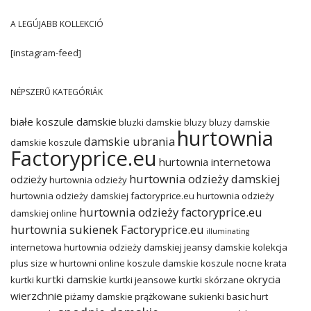
A LEGÚJABB KOLLEKCIÓ
[instagram-feed]
NÉPSZERŰ KATEGÓRIÁK
białe koszule damskie
bluzki damskie
bluzy
bluzy damskie
hurtownia
damskie ubrania
damskie koszule
Factoryprice.eu
hurtownia internetowa
hurtownia odzieży damskiej
odzieży
hurtownia odzieży
hurtownia odzieży damskiej factoryprice.eu
hurtownia odzieży
hurtownia odzieży factoryprice.eu
damskiej online
hurtownia sukienek Factoryprice.eu
illuminating
internetowa hurtownia odzieży damskiej
jeansy damskie
kolekcja
plus size w hurtowni online
koszule damskie
koszule nocne
krata
kurtki damskie
okrycia
kurtki
kurtki jeansowe
kurtki skórzane
wierzchnie
piżamy damskie
prążkowane sukienki basic hurt