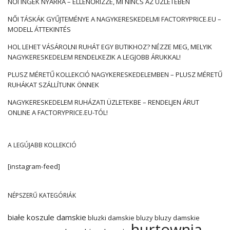
NŐI INGEK NYÁRRA – ELLENŐRIZZE, MI NINCS AZ ÜZLETÉBEN
NŐI TÁSKÁK GYŰJTEMÉNYE A NAGYKERESKEDELMI FACTORYPRICE.EU –
MODELL ÁTTEKINTÉS
HOL LEHET VÁSÁROLNI RUHÁT EGY BUTIKHOZ? NÉZZE MEG, MELYIK
NAGYKERESKEDELEM RENDELKEZIK A LEGJOBB ÁRUKKAL!
PLUSZ MÉRETŰ KOLLEKCIÓ NAGYKERESKEDELEMBEN – PLUSZ MÉRETŰ
RUHÁKAT SZÁLLÍTUNK ÖNNEK
NAGYKERESKEDELEM RUHÁZATI ÜZLETEKBE – RENDELJEN ÁRUT
ONLINE A FACTORYPRICE.EU-TÓL!
A LEGÚJABB KOLLEKCIÓ
[instagram-feed]
NÉPSZERŰ KATEGÓRIÁK
białe koszule damskie
bluzki damskie
bluzy
bluzy damskie
hurtownia