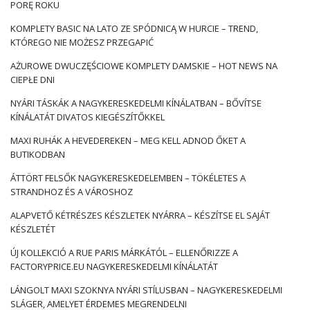
univerzális szín könnyen illeszkedik más árnyalatokhoz, és
PORĘ ROKU
nem lesz probléma a stílus létrehozása.
KOMPLETY BASIC NA LATO ZE SPÓDNICĄ W HURCIE – TREND,
Kiválasztása
női ingek
természetesen, fogadhatunk az
KTÓREGO NIE MOŻESZ PRZEGAPIĆ
általunk preferált vágásra – laza túlméretre vagy olyan
AŻUROWE DWUCZĘŚCIOWE KOMPLETY DAMSKIE – HOT NEWS NA
modellekre, amelyek szilárdan illeszkednek az alakhoz. Akkor
CIEPŁE DNI
érdemes elsősorban az …
NYÁRI TÁSKÁK A NAGYKERESKEDELMI KÍNÁLATBAN – BŐVÍTSE
KÍNÁLATÁT DIVATOS KIEGÉSZÍTŐKKEL
MAXI RUHÁK A HEVEDEREKEN – MEG KELL ADNOD ŐKET A
BUTIKODBAN
ÁTTÖRT FELSŐK NAGYKERESKEDELEMBEN – TÖKÉLETES A
STRANDHOZ ÉS A VÁROSHOZ
ALAPVETŐ KÉTRÉSZES KÉSZLETEK NYÁRRA – KÉSZÍTSE EL SAJÁT
KÉSZLETÉT
ÚJ KOLLEKCIÓ A RUE PARIS MÁRKÁTÓL – ELLENŐRIZZE A
FACTORYPRICE.EU NAGYKERESKEDELMI KÍNÁLATÁT
LÁNGOLT MAXI SZOKNYA NYÁRI STÍLUSBAN – NAGYKERESKEDELMI
SLÁGER, AMELYET ÉRDEMES MEGRENDELNI