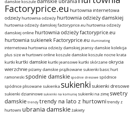
damskie ubrania
damskie koszule
Factoryprice.eu
hurtownia internetowa
hurtownia odzieży damskiej
odzieży
hurtownia odzieży
hurtownia odzieży damskiej factoryprice.eu
hurtownia odzieży
hurtownia odzieży factoryprice.eu
damskiej online
hurtownia sukienek Factoryprice.eu
illuminating
internetowa hurtownia odzieży damskiej
jeansy damskie
kolekcja
plus size w hurtowni online
koszule damskie
koszule nocne
krata
kurtki damskie
okrycia
kurtki
kurtki jeansowe
kurtki skórzane
wierzchnie
piżamy damskie
prążkowane sukienki basic hurt
spodnie damskie
ramoneski
spódnice
spodnie dresowe
sukienki
sukienki dresowe
spódnice plisowane
sukienka
swetry
sukienki dzianinowe
sukienki na zimę
sukienki na komunię
damskie
trendy na lato z hurtowni
trendy z
trendy
ubrania damskie
hurtowni
żakiety