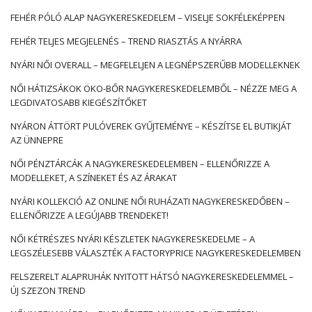
FEHÉR PÓLÓ ALAP NAGYKERESKEDELEM – VISELJE SOKFÉLEKÉPPEN
FEHÉR TELJES MEGJELENÉS – TREND RIASZTÁS A NYÁRRA
NYÁRI NŐI OVERALL – MEGFELELJEN A LEGNÉPSZERŰBB MODELLEKNEK
NŐI HÁTIZSÁKOK ÖKO-BŐR NAGYKERESKEDELEMBŐL – NÉZZE MEG A
LEGDIVATOSABB KIEGÉSZÍTŐKET
NYÁRON ÁTTÖRT PULÓVEREK GYŰJTEMÉNYE – KÉSZÍTSE EL BUTIKJÁT
AZ ÜNNEPRE
NŐI PÉNZTÁRCÁK A NAGYKERESKEDELEMBEN – ELLENŐRIZZE A
MODELLEKET, A SZÍNEKET ÉS AZ ÁRAKAT
NYÁRI KOLLEKCIÓ AZ ONLINE NŐI RUHÁZATI NAGYKERESKEDŐBEN –
ELLENŐRIZZE A LEGÚJABB TRENDEKET!
NŐI KÉTRÉSZES NYÁRI KÉSZLETEK NAGYKERESKEDELME – A
LEGSZÉLESEBB VÁLASZTÉK A FACTORYPRICE NAGYKERESKEDELEMBEN
FELSZERELT ALAPRUHÁK NYITOTT HÁTSÓ NAGYKERESKEDELEMMEL –
ÚJ SZEZON TREND