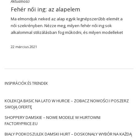
Aktualności
Fehér női ing: az alapelem
Ma elmondjuk neked az alap egyik legnépszerűbb elemét a
női szekrényben. Nézze meg, milyen fehér női ing
sok
alkalommal stilizálásban fog működni, és milyen modelleket
érdemes felvenni.
22 március 2021
Klasszikus modell
A legtöbb nő számára a fehér női ing az egyik szükséges
elem
alap az öltözőben
. Milyen legyen az ilyen női ing
klasszikus modellje? Jellemzően a vágásnak egyenes vágása
van a csípővonalig, hosszú ujjú és elegáns gallérral. A
INSPIRÁCIÓK ÉS TRENDEK
ruházatot gombokkal rögzítik, gyakran kúpos ujjakkal is
rendelkeznek, amelyek mandzsettával végződnek. Az időtlen,
kényelmes vágás sem feszes, sem terjedelmes – kissé laza,
KOLEKCJA BASIC NA LATO W HURCIE – ZOBACZ NOWOŚCI I POSZERZ
így maximális kényelmet biztosít és nem akadályozza a
SWOJĄ OFERTĘ
mozgást.
Női fehér ing
Rendkívül sokoldalú ruházat, amely a
SHOPPERY DAMSKIE – NOWE MODELE W HURTOWNI
munkához, a sétához, a partihoz, a barátokkal való
FACTORYPRICE.EU
találkozáshoz, de fontos alkalmakhoz is használható.
Elegáns
fehér női ing
minden nő tökéletesnek tűnik benne. Az
BIAŁY PODKOSZULEK DAMSKI HURT – DOSKONAŁY WYBÓR NA KAŻDĄ