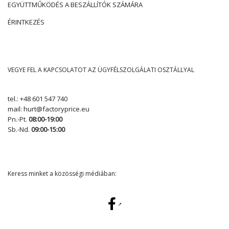
EGYÜTTMŰKÖDÉS A BESZÁLLÍTÓK SZÁMÁRA
ÉRINTKEZÉS
VEGYE FEL A KAPCSOLATOT AZ ÜGYFÉLSZOLGÁLATI OSZTÁLLYAL
tel.:
+48 601 547 740
mail:
hurt@factoryprice.eu
Pn.-Pt.
08:00-19:00
Sb.-Nd.
09:00-15:00
Keress minket a közösségi médiában: