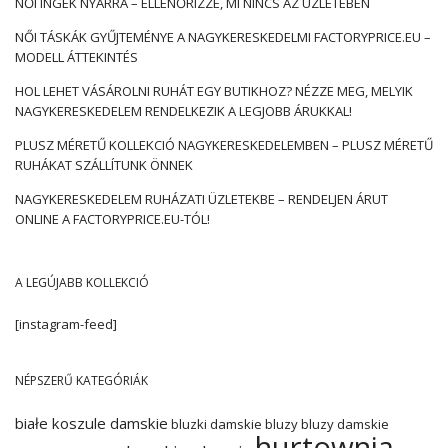
NŐI INGEK NYÁRRA – ELLENŐRIZZE, MI NINCS AZ ÜZLETÉBEN
NŐI TÁSKÁK GYŰJTEMÉNYE A NAGYKERESKEDELMI FACTORYPRICE.EU –
MODELL ÁTTEKINTÉS
HOL LEHET VÁSÁROLNI RUHÁT EGY BUTIKHOZ? NÉZZE MEG, MELYIK
NAGYKERESKEDELEM RENDELKEZIK A LEGJOBB ÁRUKKAL!
PLUSZ MÉRETŰ KOLLEKCIÓ NAGYKERESKEDELEMBEN – PLUSZ MÉRETŰ
RUHÁKAT SZÁLLÍTUNK ÖNNEK
NAGYKERESKEDELEM RUHÁZATI ÜZLETEKBE – RENDELJEN ÁRUT
ONLINE A FACTORYPRICE.EU-TÓL!
A LEGÚJABB KOLLEKCIÓ
[instagram-feed]
NÉPSZERŰ KATEGÓRIÁK
białe koszule damskie
bluzki damskie
bluzy
bluzy damskie
hurtownia