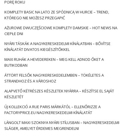
főleg fiatalok viselték, ma az ilyen díszített modellek
PORĘ ROKU
különböző vágásokban kaphatók, és különböző korú
KOMPLETY BASIC NA LATO ZE SPÓDNICĄ W HURCIE – TREND,
emberek rakják őket rájuk. Érdekes módon ez a tendencia
KTÓREGO NIE MOŻESZ PRZEGAPIĆ
divatos mind a női, mind a férfi divatban. A lyukon kívül a
nadrág általában kopással és néha kopással is rendelkezik
AŻUROWE DWUCZĘŚCIOWE KOMPLETY DAMSKIE – HOT NEWS NA
(mind a lyukakon, mind a …
CIEPŁE DNI
NYÁRI TÁSKÁK A NAGYKERESKEDELMI KÍNÁLATBAN – BŐVÍTSE
KÍNÁLATÁT DIVATOS KIEGÉSZÍTŐKKEL
MAXI RUHÁK A HEVEDEREKEN – MEG KELL ADNOD ŐKET A
BUTIKODBAN
ÁTTÖRT FELSŐK NAGYKERESKEDELEMBEN – TÖKÉLETES A
STRANDHOZ ÉS A VÁROSHOZ
ALAPVETŐ KÉTRÉSZES KÉSZLETEK NYÁRRA – KÉSZÍTSE EL SAJÁT
KÉSZLETÉT
ÚJ KOLLEKCIÓ A RUE PARIS MÁRKÁTÓL – ELLENŐRIZZE A
FACTORYPRICE.EU NAGYKERESKEDELMI KÍNÁLATÁT
LÁNGOLT MAXI SZOKNYA NYÁRI STÍLUSBAN – NAGYKERESKEDELMI
SLÁGER, AMELYET ÉRDEMES MEGRENDELNI