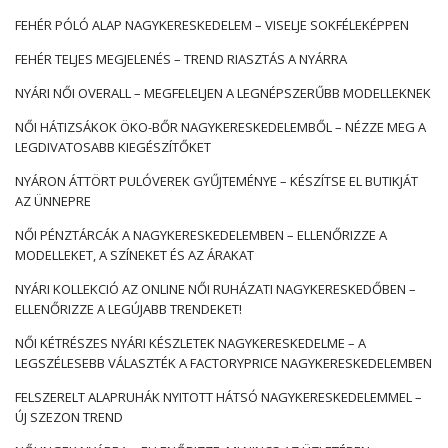
FEHÉR PÓLÓ ALAP NAGYKERESKEDELEM – VISELJE SOKFÉLEKÉPPEN
FEHÉR TELJES MEGJELENÉS – TREND RIASZTÁS A NYÁRRA
NYÁRI NŐI OVERALL – MEGFELELJEN A LEGNÉPSZERŰBB MODELLEKNEK
NŐI HÁTIZSÁKOK ÖKO-BŐR NAGYKERESKEDELEMBŐL – NÉZZE MEG A
LEGDIVATOSABB KIEGÉSZÍTŐKET
NYÁRON ÁTTÖRT PULÓVEREK GYŰJTEMÉNYE – KÉSZÍTSE EL BUTIKJÁT
AZ ÜNNEPRE
NŐI PÉNZTÁRCÁK A NAGYKERESKEDELEMBEN – ELLENŐRIZZE A
MODELLEKET, A SZÍNEKET ÉS AZ ÁRAKAT
NYÁRI KOLLEKCIÓ AZ ONLINE NŐI RUHÁZATI NAGYKERESKEDŐBEN –
ELLENŐRIZZE A LEGÚJABB TRENDEKET!
NŐI KÉTRÉSZES NYÁRI KÉSZLETEK NAGYKERESKEDELME – A
LEGSZÉLESEBB VÁLASZTÉK A FACTORYPRICE NAGYKERESKEDELEMBEN
FELSZERELT ALAPRUHÁK NYITOTT HÁTSÓ NAGYKERESKEDELEMMEL –
ÚJ SZEZON TREND