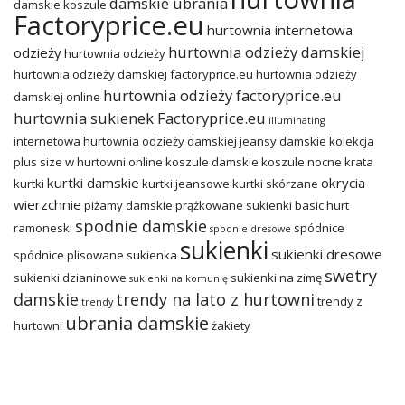
damskie ubrania
damskie koszule
Factoryprice.eu
hurtownia internetowa
hurtownia odzieży damskiej
odzieży
hurtownia odzieży
hurtownia odzieży damskiej factoryprice.eu
hurtownia odzieży
hurtownia odzieży factoryprice.eu
damskiej online
hurtownia sukienek Factoryprice.eu
illuminating
internetowa hurtownia odzieży damskiej
jeansy damskie
kolekcja
plus size w hurtowni online
koszule damskie
koszule nocne
krata
kurtki damskie
okrycia
kurtki
kurtki jeansowe
kurtki skórzane
wierzchnie
piżamy damskie
prążkowane sukienki basic hurt
spodnie damskie
ramoneski
spódnice
spodnie dresowe
sukienki
sukienki dresowe
spódnice plisowane
sukienka
swetry
sukienki dzianinowe
sukienki na zimę
sukienki na komunię
damskie
trendy na lato z hurtowni
trendy z
trendy
ubrania damskie
hurtowni
żakiety