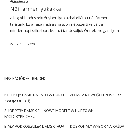
Aktualności
Női farmer lyukakkal
A legtöbb női szekrényben lyukakkal ellátott női farmert
találunk. Ez a fajta nadrág nagyon népszerűvé vált a
mindennapi stílusban. Ma azt tanácsoljuk Önnek, hogy milyen
modellek
választani, és mik a jelenlegi trendek kapcsolódó
farmer nadrág.
22 október 2020
Miért divatos a lyukakkal ellátott női
farmer?
Farmer nadrág
lyukakkal díszített szerezhet lázadó jellegű,
és stilizációk van egy „karom”. Tökéletesen illeszkednek a
INSPIRÁCIÓK ÉS TRENDEK
rock stílusához, de más készletekben is működnek. Szinte
bármilyen stílusban viselheti őket, kivéve az elegáns. Nadrág
fog működni a mindennapi készletek különböző alkalmakkor.
KOLEKCJA BASIC NA LATO W HURCIE – ZOBACZ NOWOŚCI I POSZERZ
Érdemes őket kávézni egy barátjával, séta, randevú, pártok
SWOJĄ OFERTĘ
vagy családi összejövetelek. Csináld
női farmer lyukakkal
az
SHOPPERY DAMSKIE – NOWE MODELE W HURTOWNI
új trend? Nem, az ilyen nadrágmodelleket az 1960-as években
FACTORYPRICE.EU
kezdték viselni. Kezdetben a lyukakkal ellátott nadrágok
egyenes vagy kúpos vágással (csövekkel) rendelkeztek, és
BIAŁY PODKOSZULEK DAMSKI HURT – DOSKONAŁY WYBÓR NA KAŻDĄ