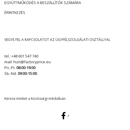
EGYÜTTMŰKÖDÉS A BESZÁLLÍTÓK SZÁMÁRA
ÉRINTKEZÉS
VEGYE FEL A KAPCSOLATOT AZ ÜGYFÉLSZOLGÁLATI OSZTÁLLYAL
tel.:
+48 601 547 740
mail:
hurt@factoryprice.eu
Pn.-Pt.
08:00-19:00
Sb.-Nd.
09:00-15:00
Keress minket a közösségi médiában: