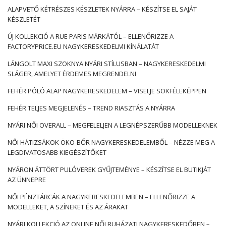
ALAPVETŐ KÉTRÉSZES KÉSZLETEK NYÁRRA – KÉSZÍTSE EL SAJÁT
KÉSZLETÉT
ÚJ KOLLEKCIÓ A RUE PARIS MÁRKÁTÓL – ELLENŐRIZZE A
FACTORYPRICE.EU NAGYKERESKEDELMI KÍNÁLATÁT
LÁNGOLT MAXI SZOKNYA NYÁRI STÍLUSBAN – NAGYKERESKEDELMI
SLÁGER, AMELYET ÉRDEMES MEGRENDELNI
FEHÉR PÓLÓ ALAP NAGYKERESKEDELEM – VISELJE SOKFÉLEKÉPPEN
FEHÉR TELJES MEGJELENÉS – TREND RIASZTÁS A NYÁRRA
NYÁRI NŐI OVERALL – MEGFELELJEN A LEGNÉPSZERŰBB MODELLEKNEK
NŐI HÁTIZSÁKOK ÖKO-BŐR NAGYKERESKEDELEMBŐL – NÉZZE MEG A
LEGDIVATOSABB KIEGÉSZÍTŐKET
NYÁRON ÁTTÖRT PULÓVEREK GYŰJTEMÉNYE – KÉSZÍTSE EL BUTIKJÁT
AZ ÜNNEPRE
NŐI PÉNZTÁRCÁK A NAGYKERESKEDELEMBEN – ELLENŐRIZZE A
MODELLEKET, A SZÍNEKET ÉS AZ ÁRAKAT
NYÁRI KOLLEKCIÓ AZ ONLINE NŐI RUHÁZATI NAGYKERESKEDŐBEN –