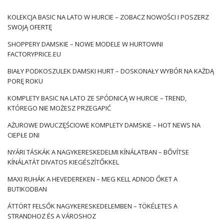
vásárlásoknak köszönhetően könnyedén és gyorsan
KOLEKCJA BASIC NA LATO W HURCIE – ZOBACZ NOWOŚCI I POSZERZ
gazdagíthatja kínálatát valódi divatbemutatókkal. A divatipar
SWOJĄ OFERTĘ
növekvő versenyének korszakában a divatkiegészítők
gondosan átgondolt gyűjteménye válhat a kulcsa a jobb
SHOPPERY DAMSKIE – NOWE MODELE W HURTOWNI
FACTORYPRICE.EU
értékesítési eredmények elérésének. Milyen táskák lesznek a
tetején az idei nyár folyamán? Erről az alábbi szöveg
BIAŁY PODKOSZULEK DAMSKI HURT – DOSKONAŁY WYBÓR NA KAŻDĄ
elolvasásával megtudhatja.
PORĘ ROKU
Stílusos táskák nyárra –
KOMPLETY BASIC NA LATO ZE SPÓDNICĄ W HURCIE – TREND,
vásároljon olcsóbban online!
KTÓREGO NIE MOŻESZ PRZEGAPIĆ
AŻUROWE DWUCZĘŚCIOWE KOMPLETY DAMSKIE – HOT NEWS NA
Divatos nyári táskák nagykereskedelem
készülnek a
CIEPŁE DNI
különböző anyagok. Ezek között találunk műanyagból készült
változatokat, valamint természetes anyagokat, például
NYÁRI TÁSKÁK A NAGYKERESKEDELMI KÍNÁLATBAN – BŐVÍTSE
zsinórokat. A meleg napok táskái különböznek egymástól a
KÍNÁLATÁT DIVATOS KIEGÉSZÍTŐKKEL
színeikben és a kiegészítők típusában. A nagykereskedelmi
MAXI RUHÁK A HEVEDEREKEN – MEG KELL ADNOD ŐKET A
üzletünkben kézből elérhető érdekes modellek széles
BUTIKODBAN
választékának köszönhetően egyszerűen és gyorsan …
ÁTTÖRT FELSŐK NAGYKERESKEDELEMBEN – TÖKÉLETES A
STRANDHOZ ÉS A VÁROSHOZ