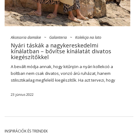
Akcesoria damskie
~
Galanteria
~
Kolekcja na lato
Nyári táskák a nagykereskedelmi
kínálatban – bővítse kínálatát divatos
kiegészítőkkel
A bevált módja annak, hogy kitűnjön a nyári kollekció a
boltban nem csak divatos, vonzó árú ruházat, hanem
stilisztikailag megfelelő kiegészítők. Ha azt tervezi, hogy
tárolja a boltot, ügyeljen arra, hogy figyeljen
nyári táskák
nagykereskedelmi
. Ez minden nő számára nélkülözhetetlen
23 június 2022
berendezés, és érdemes a lehető leglátványosabbnak
látszani.
Az idei tavaszi/nyári szezonra az elegáns kiegészítők gyártói
sok érdekes javaslatot készítettek, amelyeket a világ
kifutóinak trendjei inspiráltak. Az online nagykereskedelmi
INSPIRÁCIÓK ÉS TRENDEK
áruházból, például a FactoryPrice.eu-ból történő