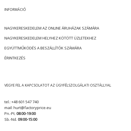
INFORMÁCIÓ
NAGYKERESKEDELEM AZ ONLINE ÁRUHÁZAK SZÁMÁRA
NAGYKERESKEDELEM HELYHEZ KÖTÖTT ÜZLETEKHEZ
EGYÜTTMŰKÖDÉS A BESZÁLLÍTÓK SZÁMÁRA
ÉRINTKEZÉS
VEGYE FEL A KAPCSOLATOT AZ ÜGYFÉLSZOLGÁLATI OSZTÁLLYAL
tel.:
+48 601 547 740
mail:
hurt@factoryprice.eu
Pn.-Pt.
08:00-19:00
Sb.-Nd.
09:00-15:00