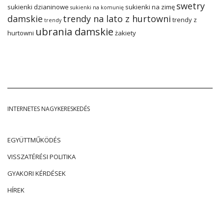
swetry
sukienki dzianinowe
sukienki na zimę
sukienki na komunię
damskie
trendy na lato z hurtowni
trendy z
trendy
ubrania damskie
hurtowni
żakiety
INTERNETES NAGYKERESKEDÉS
EGYÜTTMŰKÖDÉS
VISSZATÉRÉSI POLITIKA
GYAKORI KÉRDÉSEK
HÍREK