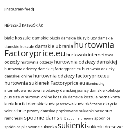
[instagram-feed]
NÉPSZERŰ KATEGÓRIÁK
białe koszule damskie
bluzki damskie
bluzy
bluzy damskie
hurtownia
damskie ubrania
damskie koszule
Factoryprice.eu
hurtownia internetowa
hurtownia odzieży damskiej
odzieży
hurtownia odzieży
hurtownia odzieży damskiej factoryprice.eu
hurtownia odzieży
hurtownia odzieży factoryprice.eu
damskiej online
hurtownia sukienek Factoryprice.eu
illuminating
internetowa hurtownia odzieży damskiej
jeansy damskie
kolekcja
plus size w hurtowni online
koszule damskie
koszule nocne
krata
kurtki damskie
okrycia
kurtki
kurtki jeansowe
kurtki skórzane
wierzchnie
piżamy damskie
prążkowane sukienki basic hurt
spodnie damskie
ramoneski
spódnice
spodnie dresowe
sukienki
sukienki dresowe
spódnice plisowane
sukienka