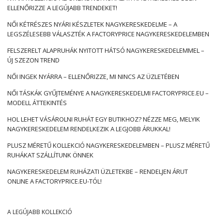
ELLENŐRIZZE A LEGÚJABB TRENDEKET!
NŐI KÉTRÉSZES NYÁRI KÉSZLETEK NAGYKERESKEDELME – A
LEGSZÉLESEBB VÁLASZTÉK A FACTORYPRICE NAGYKERESKEDELEMBEN
FELSZERELT ALAPRUHÁK NYITOTT HÁTSÓ NAGYKERESKEDELEMMEL –
ÚJ SZEZON TREND
NŐI INGEK NYÁRRA – ELLENŐRIZZE, MI NINCS AZ ÜZLETÉBEN
NŐI TÁSKÁK GYŰJTEMÉNYE A NAGYKERESKEDELMI FACTORYPRICE.EU –
MODELL ÁTTEKINTÉS
HOL LEHET VÁSÁROLNI RUHÁT EGY BUTIKHOZ? NÉZZE MEG, MELYIK
NAGYKERESKEDELEM RENDELKEZIK A LEGJOBB ÁRUKKAL!
PLUSZ MÉRETŰ KOLLEKCIÓ NAGYKERESKEDELEMBEN – PLUSZ MÉRETŰ
RUHÁKAT SZÁLLÍTUNK ÖNNEK
NAGYKERESKEDELEM RUHÁZATI ÜZLETEKBE – RENDELJEN ÁRUT
ONLINE A FACTORYPRICE.EU-TÓL!
A LEGÚJABB KOLLEKCIÓ