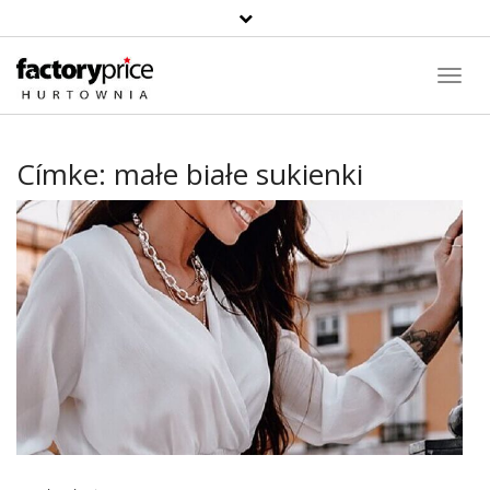
Toggl
Navig
Címke:
małe białe sukienki