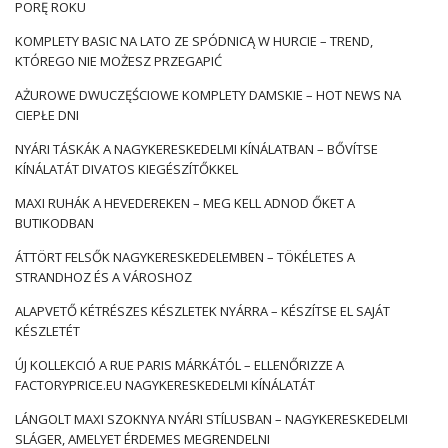
PORĘ ROKU
áttört, redős vagy bordázott.
KOMPLETY BASIC NA LATO ZE SPÓDNICĄ W HURCIE – TREND,
Kis fehér ruha – milyen vágás ez?
KTÓREGO NIE MOŻESZ PRZEGAPIĆ
Nehéz egyértelműen meghatározni, hogy milyen vágásnak
AŻUROWE DWUCZĘŚCIOWE KOMPLETY DAMSKIE – HOT NEWS NA
kell lennie
kis fehér ruha
. A legjobb, ha az alakunkhoz
CIEPŁE DNI
igazodik, hangsúlyozza annak …
NYÁRI TÁSKÁK A NAGYKERESKEDELMI KÍNÁLATBAN – BŐVÍTSE
KÍNÁLATÁT DIVATOS KIEGÉSZÍTŐKKEL
MAXI RUHÁK A HEVEDEREKEN – MEG KELL ADNOD ŐKET A
BUTIKODBAN
ÁTTÖRT FELSŐK NAGYKERESKEDELEMBEN – TÖKÉLETES A
STRANDHOZ ÉS A VÁROSHOZ
ALAPVETŐ KÉTRÉSZES KÉSZLETEK NYÁRRA – KÉSZÍTSE EL SAJÁT
KÉSZLETÉT
ÚJ KOLLEKCIÓ A RUE PARIS MÁRKÁTÓL – ELLENŐRIZZE A
FACTORYPRICE.EU NAGYKERESKEDELMI KÍNÁLATÁT
LÁNGOLT MAXI SZOKNYA NYÁRI STÍLUSBAN – NAGYKERESKEDELMI
SLÁGER, AMELYET ÉRDEMES MEGRENDELNI