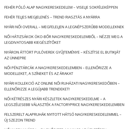
FEHÉR PÓLÓ ALAP NAGYKERESKEDELEM – VISELJE SOKFÉLEKÉPPEN
FEHÉR TELJES MEGJELENÉS – TREND RIASZTÁS A NYÁRRA
NYÁRI NŐI OVERALL – MEGFELELJEN A LEGNÉPSZERŰBB MODELLEKNEK
NŐI HÁTIZSÁKOK ÖKO-BŐR NAGYKERESKEDELEMBŐL – NÉZZE MEG A
LEGDIVATOSABB KIEGÉSZÍTŐKET
NYÁRON ÁTTÖRT PULÓVEREK GYŰJTEMÉNYE – KÉSZÍTSE EL BUTIKJÁT
AZ ÜNNEPRE
NŐI PÉNZTÁRCÁK A NAGYKERESKEDELEMBEN – ELLENŐRIZZE A
MODELLEKET, A SZÍNEKET ÉS AZ ÁRAKAT
NYÁRI KOLLEKCIÓ AZ ONLINE NŐI RUHÁZATI NAGYKERESKEDŐBEN –
ELLENŐRIZZE A LEGÚJABB TRENDEKET!
NŐI KÉTRÉSZES NYÁRI KÉSZLETEK NAGYKERESKEDELME – A
LEGSZÉLESEBB VÁLASZTÉK A FACTORYPRICE NAGYKERESKEDELEMBEN
FELSZERELT ALAPRUHÁK NYITOTT HÁTSÓ NAGYKERESKEDELEMMEL –
ÚJ SZEZON TREND