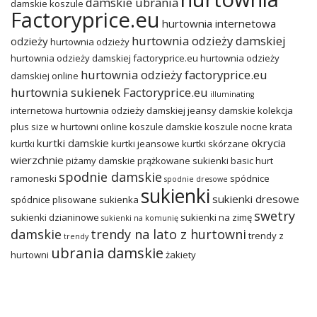
damskie ubrania
damskie koszule
Factoryprice.eu
hurtownia internetowa
hurtownia odzieży damskiej
odzieży
hurtownia odzieży
hurtownia odzieży damskiej factoryprice.eu
hurtownia odzieży
hurtownia odzieży factoryprice.eu
damskiej online
hurtownia sukienek Factoryprice.eu
illuminating
internetowa hurtownia odzieży damskiej
jeansy damskie
kolekcja
plus size w hurtowni online
koszule damskie
koszule nocne
krata
kurtki damskie
okrycia
kurtki
kurtki jeansowe
kurtki skórzane
wierzchnie
piżamy damskie
prążkowane sukienki basic hurt
spodnie damskie
ramoneski
spódnice
spodnie dresowe
sukienki
sukienki dresowe
spódnice plisowane
sukienka
swetry
sukienki dzianinowe
sukienki na zimę
sukienki na komunię
damskie
trendy na lato z hurtowni
trendy z
trendy
ubrania damskie
hurtowni
żakiety