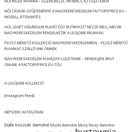
NŐI INGEK NYÁRRA – ELLENŐRIZZE, MI NINCS AZ ÜZLETÉBEN
NŐI TÁSKÁK GYŰJTEMÉNYE A NAGYKERESKEDELMI FACTORYPRICE.EU –
MODELL ÁTTEKINTÉS
HOL LEHET VÁSÁROLNI RUHÁT EGY BUTIKHOZ? NÉZZE MEG, MELYIK
NAGYKERESKEDELEM RENDELKEZIK A LEGJOBB ÁRUKKAL!
PLUSZ MÉRETŰ KOLLEKCIÓ NAGYKERESKEDELEMBEN – PLUSZ MÉRETŰ
RUHÁKAT SZÁLLÍTUNK ÖNNEK
NAGYKERESKEDELEM RUHÁZATI ÜZLETEKBE – RENDELJEN ÁRUT
ONLINE A FACTORYPRICE.EU-TÓL!
A LEGÚJABB KOLLEKCIÓ
[instagram-feed]
NÉPSZERŰ KATEGÓRIÁK
białe koszule damskie
bluzki damskie
bluzy
bluzy damskie
hurtownia