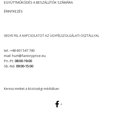
EGYÜTTMŰKÖDÉS A BESZÁLLÍTÓK SZÁMÁRA
ÉRINTKEZÉS
VEGYE FEL A KAPCSOLATOT AZ ÜGYFÉLSZOLGÁLATI OSZTÁLLYAL
tel.:
+48 601 547 740
mail:
hurt@factoryprice.eu
Pn.-Pt.
08:00-19:00
Sb.-Nd.
09:00-15:00
Keress minket a közösségi médiában: