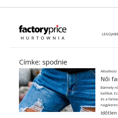
LEGÚJAB
Címke:
spodnie
Aktualności
Női f
Bármely nő
belőlük. E
és a farme
nagykeres
Időtlen