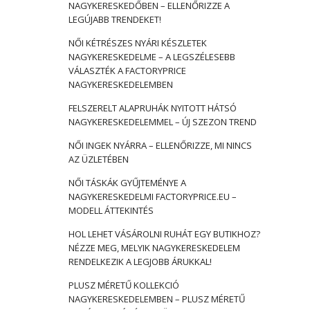
NAGYKERESKEDŐBEN – ELLENŐRIZZE A
LEGÚJABB TRENDEKET!
NŐI KÉTRÉSZES NYÁRI KÉSZLETEK
NAGYKERESKEDELME – A LEGSZÉLESEBB
VÁLASZTÉK A FACTORYPRICE
NAGYKERESKEDELEMBEN
FELSZERELT ALAPRUHÁK NYITOTT HÁTSÓ
NAGYKERESKEDELEMMEL – ÚJ SZEZON TREND
NŐI INGEK NYÁRRA – ELLENŐRIZZE, MI NINCS
AZ ÜZLETÉBEN
NŐI TÁSKÁK GYŰJTEMÉNYE A
NAGYKERESKEDELMI FACTORYPRICE.EU –
MODELL ÁTTEKINTÉS
HOL LEHET VÁSÁROLNI RUHÁT EGY BUTIKHOZ?
NÉZZE MEG, MELYIK NAGYKERESKEDELEM
RENDELKEZIK A LEGJOBB ÁRUKKAL!
PLUSZ MÉRETŰ KOLLEKCIÓ
NAGYKERESKEDELEMBEN – PLUSZ MÉRETŰ