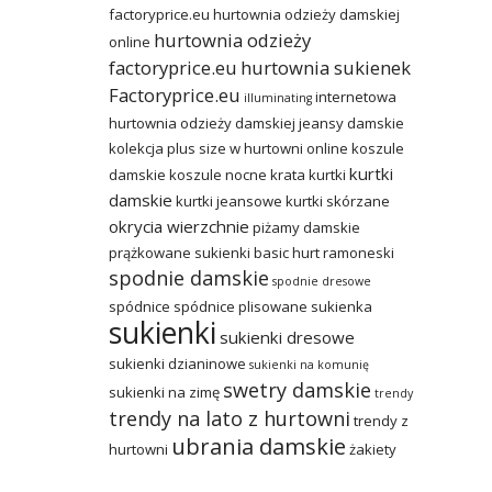
factoryprice.eu
hurtownia odzieży damskiej
hurtownia odzieży
online
factoryprice.eu
hurtownia sukienek
Factoryprice.eu
internetowa
illuminating
hurtownia odzieży damskiej
jeansy damskie
kolekcja plus size w hurtowni online
koszule
kurtki
damskie
koszule nocne
krata
kurtki
damskie
kurtki jeansowe
kurtki skórzane
okrycia wierzchnie
piżamy damskie
prążkowane sukienki basic hurt
ramoneski
spodnie damskie
spodnie dresowe
spódnice
spódnice plisowane
sukienka
sukienki
sukienki dresowe
sukienki dzianinowe
sukienki na komunię
swetry damskie
sukienki na zimę
trendy
trendy na lato z hurtowni
trendy z
ubrania damskie
hurtowni
żakiety