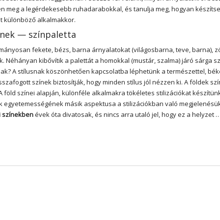
n meg a legérdekesebb ruhadarabokkal, és tanulja meg, hogyan készítse
kat különböző alkalmakkor.
ínek — színpaletta
mányosan fekete, bézs, barna árnyalatokat (világosbarna, teve, barna), z
enek. Néhányan kibővítik a palettát a homokkal (mustár, szalma) járó sárga s
ak? A stílusnak köszönhetően kapcsolatba léphetünk a természettel, bék
zafogott színek biztosítják, hogy minden stílus jól nézzen ki. A földek s
öld színei alapján, különféle alkalmakra tökéletes stilizációkat készítü
 egyetemességének másik aspektusa a stilizációkban való megjelenésük
i színekben
évek óta divatosak, és nincs arra utaló jel, hogy ez a helyzet 