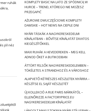
KOMPLETY BASIC NA LATO ZE SPÓDNICĄ W
armer ruhák
HURCIE – TREND, KTÓREGO NIE MOŻESZ
hákra,
PRZEGAPIĆ
AŻUROWE DWUCZĘŚCIOWE KOMPLETY
DAMSKIE – HOT NEWS NA CIEPŁE DNI
NYÁRI TÁSKÁK A NAGYKERESKEDELMI
KÍNÁLATBAN – BŐVÍTSE KÍNÁLATÁT DIVATOS
pusokról
KIEGÉSZÍTŐKKEL
és jól néz
MAXI RUHÁK A HEVEDEREKEN – MEG KELL
ADNOD ŐKET A BUTIKODBAN
ÁTTÖRT FELSŐK NAGYKERESKEDELEMBEN –
TÖKÉLETES A STRANDHOZ ÉS A VÁROSHOZ
ALAPVETŐ KÉTRÉSZES KÉSZLETEK NYÁRRA –
KÉSZÍTSE EL SAJÁT KÉSZLETÉT
ÚJ KOLLEKCIÓ A RUE PARIS MÁRKÁTÓL –
ELLENŐRIZZE A FACTORYPRICE.EU
NAGYKERESKEDELMI KÍNÁLATÁT
iluettjétől
zélünk,
LÁNGOLT MAXI SZOKNYA NYÁRI STÍLUSBAN –