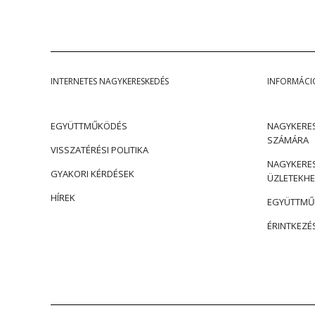
INTERNETES NAGYKERESKEDÉS
INFORMÁCI
EGYÜTTMŰKÖDÉS
NAGYKERES
SZÁMÁRA
VISSZATÉRÉSI POLITIKA
NAGYKERES
GYAKORI KÉRDÉSEK
ÜZLETEKHE
HÍREK
EGYÜTTMŰK
ÉRINTKEZÉ