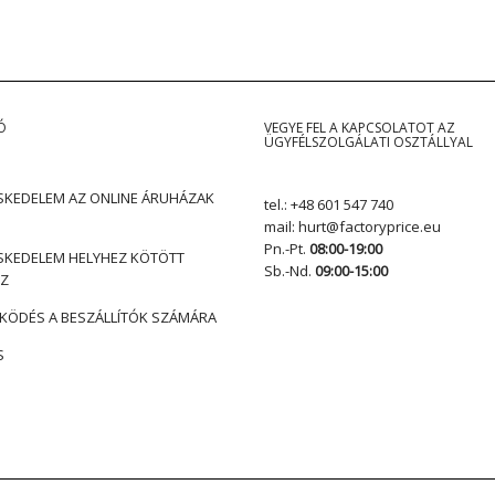
Ó
VEGYE FEL A KAPCSOLATOT AZ
ÜGYFÉLSZOLGÁLATI OSZTÁLLYAL
KEDELEM AZ ONLINE ÁRUHÁZAK
tel.:
+48 601 547 740
mail:
hurt@factoryprice.eu
Pn.-Pt.
08:00-19:00
KEDELEM HELYHEZ KÖTÖTT
Sb.-Nd.
09:00-15:00
Z
ÖDÉS A BESZÁLLÍTÓK SZÁMÁRA
S