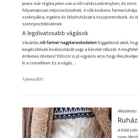
Jeans már régóta jelen van a női ruhásszekrényben, és nincs 
folyamatosan népszerűsödnek. A nők kedvenc farmerruhája t
szoknyákra, ingekre és felsőruházatra összpontosítunk. Az id
szennyeződéseknek.
A legdivatosabb vágások
Vásárlás
női farmer nagykereskedelem
függetlenül attól, ho
kiegészítések kiválasztását vagy a készlet stílusát. A megfelel
érdemes dönteni? Először is jó vigyázni arra, hogy illeszkedj
ki a csövekben. Ez a vágás …
7 június 2021
Aktualności
Ruháza
A Föld szín
vagy öltöz