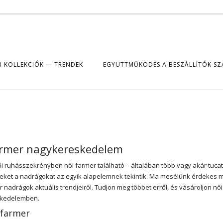
B KOLLEKCIÓK — TRENDEK
EGYÜTTMŰKÖDÉS A BESZÁLLÍTÓK S
armer nagykereskedelem
i ruhásszekrényben női farmer található – általában több vagy akár tucat
zeket a nadrágokat az egyik alapelemnek tekintik. Ma mesélünk érdekes m
r nadrágok aktuális trendjeiről. Tudjon meg többet erről, és vásároljon női
kedelemben.
 farmer