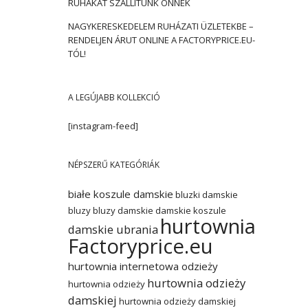
RUHÁKAT SZÁLLÍTUNK ÖNNEK
NAGYKERESKEDELEM RUHÁZATI ÜZLETEKBE –
RENDELJEN ÁRUT ONLINE A FACTORYPRICE.EU-
TÓL!
A LEGÚJABB KOLLEKCIÓ
[instagram-feed]
NÉPSZERŰ KATEGÓRIÁK
białe koszule damskie
bluzki damskie
bluzy
bluzy damskie
damskie koszule
hurtownia
damskie ubrania
Factoryprice.eu
hurtownia internetowa odzieży
hurtownia odzieży
hurtownia odzieży
damskiej
hurtownia odzieży damskiej