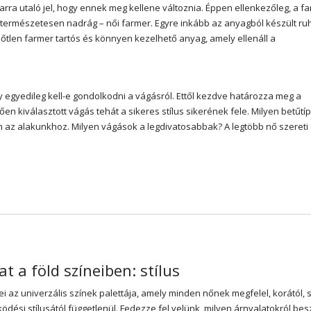
arra utaló jel, hogy ennek meg kellene változnia. Éppen ellenkezőleg, a f
ermészetesen nadrág – női farmer. Egyre inkább az anyagból készült ru
őtlen farmer tartós és könnyen kezelhető anyag, amely ellenáll a
gy egyedileg kell-e gondolkodni a vágásról. Ettől kezdve határozza meg a
ően kiválasztott vágás tehát a sikeres stílus sikerének fele. Milyen betűtí
en az alakunkhoz. Milyen vágások a legdivatosabbak? A legtöbb nő szereti 
t a föld színeiben: stílus
ei az univerzális színek palettája, amely minden nőnek megfelel, korától, sz
ködési stílusától függetlenül. Fedezze fel velünk, milyen árnyalatokról bes