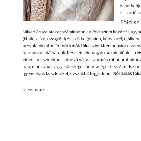
ismerkedje
stilizáció
Föld sz
Milyen árnyalatokat számíthatunk a föld színei között? Hagyo
(khaki, olíva, üvegzöld) és szürke (platina, kőris, acél) említ
árnyalatokkal. miért
női ruhák földi színekben
annyira divatos
harmóniát találhatunk. Készleteink nagyon sokoldalúak – a viss
elnémított színekhez könnyű választani más ruhadarabokat. A f
nap, munkához vagy különleges ünnepségekhez. A földszínek
így viselünk készleteket, évszaktól függetlenül.
Női ruhák föld
10 május 2021