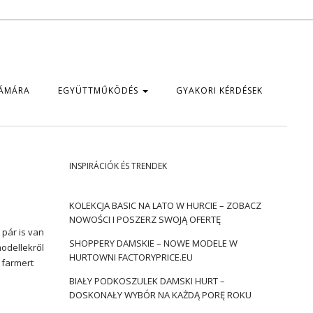
ZÁMÁRA
EGYÜTTMŰKÖDÉS
GYAKORI KÉRDÉSEK
INSPIRÁCIÓK ÉS TRENDEK
KOLEKCJA BASIC NA LATO W HURCIE – ZOBACZ
NOWOŚCI I POSZERZ SWOJĄ OFERTĘ
 pár is van
SHOPPERY DAMSKIE – NOWE MODELE W
odellekről
HURTOWNI FACTORYPRICE.EU
 farmert
BIAŁY PODKOSZULEK DAMSKI HURT –
DOSKONAŁY WYBÓR NA KAŻDĄ PORĘ ROKU