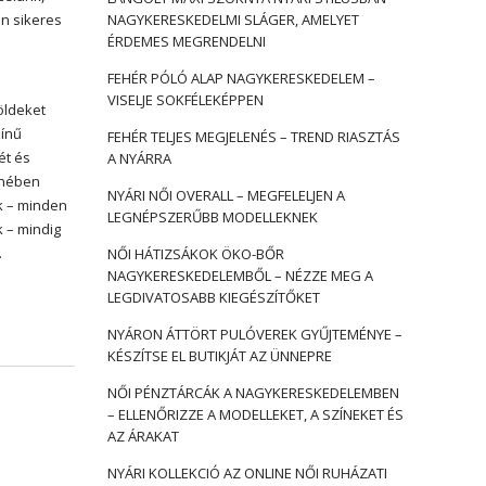
n sikeres
NAGYKERESKEDELMI SLÁGER, AMELYET
ÉRDEMES MEGRENDELNI
FEHÉR PÓLÓ ALAP NAGYKERESKEDELEM –
VISELJE SOKFÉLEKÉPPEN
öldeket
zínű
FEHÉR TELJES MEGJELENÉS – TREND RIASZTÁS
ét és
A NYÁRRA
zínében
NYÁRI NŐI OVERALL – MEGFELELJEN A
nk – minden
LEGNÉPSZERŰBB MODELLEKNEK
 – mindig
…
NŐI HÁTIZSÁKOK ÖKO-BŐR
NAGYKERESKEDELEMBŐL – NÉZZE MEG A
LEGDIVATOSABB KIEGÉSZÍTŐKET
NYÁRON ÁTTÖRT PULÓVEREK GYŰJTEMÉNYE –
KÉSZÍTSE EL BUTIKJÁT AZ ÜNNEPRE
NŐI PÉNZTÁRCÁK A NAGYKERESKEDELEMBEN
– ELLENŐRIZZE A MODELLEKET, A SZÍNEKET ÉS
AZ ÁRAKAT
NYÁRI KOLLEKCIÓ AZ ONLINE NŐI RUHÁZATI