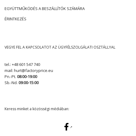
EGYÜTTMŰKÖDÉS A BESZÁLLÍTÓK SZÁMÁRA
ÉRINTKEZÉS
VEGYE FEL A KAPCSOLATOT AZ ÜGYFÉLSZOLGÁLATI OSZTÁLLYAL
tel.:
+48 601 547 740
mail:
hurt@factoryprice.eu
Pn.-Pt.
08:00-19:00
Sb.-Nd.
09:00-15:00
Keress minket a közösségi médiában: