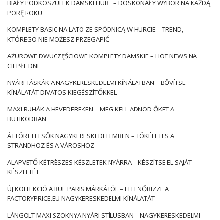
női felsők
meztelen árnyékban. Napi rendszerességgel
BIAŁY PODKOSZULEK DAMSKI HURT – DOSKONAŁY WYBÓR NA KAŻDĄ
fogadhat
női felsők
bármilyen árnyékban – tompa, pasztell
PORĘ ROKU
vagy erős.
Női felsők alap
Egyszínűek és simaak,
KOMPLETY BASIC NA LATO ZE SPÓDNICĄ W HURCIE – TREND,
dísztárgyak nélkül. Mindenféle nyakkivágással rendelkeznek
KTÓREGO NIE MOŻESZ PRZEGAPIĆ
– kerek, háromszög alakú, négyzet alakú, spanyol,
aszimmetrikus, garbóval. Nagyon népszerűek az egyvállú
AŻUROWE DWUCZĘŚCIOWE KOMPLETY DAMSKIE – HOT NEWS NA
modellek.
Divatos női felsők nyárra
megkülönböztethető az
CIEPŁE DNI
anyag díszítésével – barázdálás, áttört szövet …
NYÁRI TÁSKÁK A NAGYKERESKEDELMI KÍNÁLATBAN – BŐVÍTSE
KÍNÁLATÁT DIVATOS KIEGÉSZÍTŐKKEL
MAXI RUHÁK A HEVEDEREKEN – MEG KELL ADNOD ŐKET A
BUTIKODBAN
ÁTTÖRT FELSŐK NAGYKERESKEDELEMBEN – TÖKÉLETES A
STRANDHOZ ÉS A VÁROSHOZ
ALAPVETŐ KÉTRÉSZES KÉSZLETEK NYÁRRA – KÉSZÍTSE EL SAJÁT
KÉSZLETÉT
ÚJ KOLLEKCIÓ A RUE PARIS MÁRKÁTÓL – ELLENŐRIZZE A
FACTORYPRICE.EU NAGYKERESKEDELMI KÍNÁLATÁT
LÁNGOLT MAXI SZOKNYA NYÁRI STÍLUSBAN – NAGYKERESKEDELMI