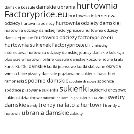
hurtownia
damskie ubrania
damskie koszule
Factoryprice.eu
hurtownia internetowa
hurtownia odzieży damskiej
odzieży
hurtownia odzieży
hurtownia odzieży damskiej factoryprice.eu
hurtownia odzieży
hurtownia odzieży factoryprice.eu
damskiej online
hurtownia sukienek Factoryprice.eu
illuminating
internetowa hurtownia odzieży damskiej
jeansy damskie
kolekcja
plus size w hurtowni online
koszule damskie
koszule nocne
krata
kurtki damskie
okrycia
kurtki
kurtki jeansowe
kurtki skórzane
wierzchnie
piżamy damskie
prążkowane sukienki basic hurt
spodnie damskie
ramoneski
spódnice
spodnie dresowe
sukienki
sukienki dresowe
spódnice plisowane
sukienka
swetry
sukienki dzianinowe
sukienki na zimę
sukienki na komunię
damskie
trendy na lato z hurtowni
trendy z
trendy
ubrania damskie
hurtowni
żakiety