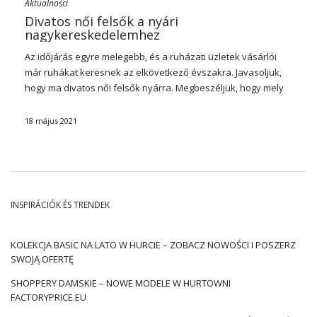
Aktualności
Divatos női felsők a nyári
nagykereskedelemhez
Az időjárás egyre melegebb, és a ruházati üzletek vásárlói
már ruhákat keresnek az elkövetkező évszakra. Javasoljuk,
hogy ma divatos női felsők nyárra. Megbeszéljük, hogy mely
modellek élvezik a legnagyobb népszerűséget, és milyen
stílusokra érdemes fogadni nagykereskedelem vásárlásakor.
18 május 2021
Alapvető modellek
A női felsők keskeny vagy vastag hevederekkel
rendelkezhetnek, különféle anyagokból készülhetnek,
szabványos vagy rövid vágással rendelkeznek. A női felsők
INSPIRÁCIÓK ÉS TRENDEK
trendjei valóban változatosak, de egy dolog nem változik – a
nők továbbra is szívesen fogadnak az alapmodellekre.
Női
felsők alap
blúz vagy ing alternatívájaként viselhető, de a
KOLEKCJA BASIC NA LATO W HURCIE – ZOBACZ NOWOŚCI I POSZERZ
ruhák alá helyezett alsónadrág szerepében is. Alsóneműként
SWOJĄ OFERTĘ
elsősorban tompa árnyalatú modelleket ajánlunk – fehér,
SHOPPERY DAMSKIE – NOWE MODELE W HURTOWNI
bézs, szürke, sötétkék vagy fekete. Érdemes fogadni a
FACTORYPRICE.EU
természetes anyagokat, lehetőleg pamutot. Az abszolút kell