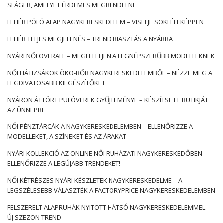
SLÁGER, AMELYET ÉRDEMES MEGRENDELNI
FEHÉR PÓLÓ ALAP NAGYKERESKEDELEM – VISELJE SOKFÉLEKÉPPEN
FEHÉR TELJES MEGJELENÉS – TREND RIASZTÁS A NYÁRRA
NYÁRI NŐI OVERALL – MEGFELELJEN A LEGNÉPSZERŰBB MODELLEKNEK
NŐI HÁTIZSÁKOK ÖKO-BŐR NAGYKERESKEDELEMBŐL – NÉZZE MEG A
LEGDIVATOSABB KIEGÉSZÍTŐKET
NYÁRON ÁTTÖRT PULÓVEREK GYŰJTEMÉNYE – KÉSZÍTSE EL BUTIKJÁT
AZ ÜNNEPRE
NŐI PÉNZTÁRCÁK A NAGYKERESKEDELEMBEN – ELLENŐRIZZE A
MODELLEKET, A SZÍNEKET ÉS AZ ÁRAKAT
NYÁRI KOLLEKCIÓ AZ ONLINE NŐI RUHÁZATI NAGYKERESKEDŐBEN –
ELLENŐRIZZE A LEGÚJABB TRENDEKET!
NŐI KÉTRÉSZES NYÁRI KÉSZLETEK NAGYKERESKEDELME – A
LEGSZÉLESEBB VÁLASZTÉK A FACTORYPRICE NAGYKERESKEDELEMBEN
FELSZERELT ALAPRUHÁK NYITOTT HÁTSÓ NAGYKERESKEDELEMMEL –
ÚJ SZEZON TREND