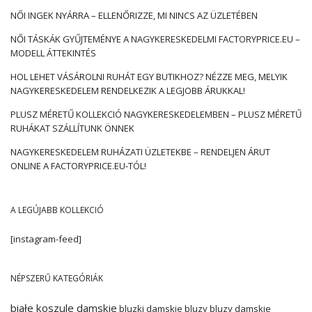
NŐI INGEK NYÁRRA – ELLENŐRIZZE, MI NINCS AZ ÜZLETÉBEN
NŐI TÁSKÁK GYŰJTEMÉNYE A NAGYKERESKEDELMI FACTORYPRICE.EU –
MODELL ÁTTEKINTÉS
HOL LEHET VÁSÁROLNI RUHÁT EGY BUTIKHOZ? NÉZZE MEG, MELYIK
NAGYKERESKEDELEM RENDELKEZIK A LEGJOBB ÁRUKKAL!
PLUSZ MÉRETŰ KOLLEKCIÓ NAGYKERESKEDELEMBEN – PLUSZ MÉRETŰ
RUHÁKAT SZÁLLÍTUNK ÖNNEK
NAGYKERESKEDELEM RUHÁZATI ÜZLETEKBE – RENDELJEN ÁRUT
ONLINE A FACTORYPRICE.EU-TÓL!
A LEGÚJABB KOLLEKCIÓ
[instagram-feed]
NÉPSZERŰ KATEGÓRIÁK
białe koszule damskie
bluzki damskie
bluzy
bluzy damskie