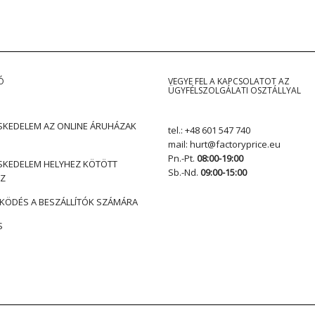
Ó
VEGYE FEL A KAPCSOLATOT AZ
ÜGYFÉLSZOLGÁLATI OSZTÁLLYAL
KEDELEM AZ ONLINE ÁRUHÁZAK
tel.:
+48 601 547 740
mail:
hurt@factoryprice.eu
Pn.-Pt.
08:00-19:00
KEDELEM HELYHEZ KÖTÖTT
Sb.-Nd.
09:00-15:00
Z
ÖDÉS A BESZÁLLÍTÓK SZÁMÁRA
S