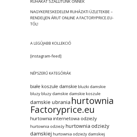
RUHÁKAT SZÁLLÍTUNK ÖNNEK
NAGYKERESKEDELEM RUHÁZATI ÜZLETEKBE –
RENDELJEN ÁRUT ONLINE A FACTORYPRICE.EU-
TÓL!
A LEGÚJABB KOLLEKCIÓ
[instagram-feed]
NÉPSZERŰ KATEGÓRIÁK
białe koszule damskie
bluzki damskie
bluzy
bluzy damskie
damskie koszule
hurtownia
damskie ubrania
Factoryprice.eu
hurtownia internetowa odzieży
hurtownia odzieży
hurtownia odzieży
damskiej
hurtownia odzieży damskiej