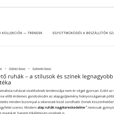
B KOLLEKCIÓK — TRENDEK
EGYÜTTMŰKÖDÉS A BESZÁLLÍTÓK S
ic
~
Odzież basic
~
Sukienki basic
tő ruhák – a stílusok és színek legnagyobb
téka
nimalista ruházat viselésének tendenciája nem ér véget gyorsan. Ezért az
e előtt érdemes gondoskodni az alapgyűjtemény hiányosságainak pótlá
ktetés minden bizonnyal a sikeresek közé sorolható. Ennek köszönhetően 
ügyfelet szerez. Modern
alap ruhák nagykereskedelme
nemcsak gyönyö
e magukat, hanem tökéletesen viselnek is.