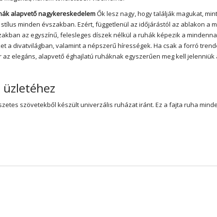
uhák alapvető nagykereskedelem
Ők lesz nagy, hogy találják magukat, mint
stílus minden évszakban. Ezért, függetlenül az időjárástól az ablakon a 
szakban az egyszínű, felesleges díszek nélkül a ruhák képezik a mindenna
et a divatvilágban, valamint a népszerű hírességek. Ha csak a forró trende
r az elegáns, alapvető éghajlatú ruháknak egyszerűen meg kell jelenniük
s üzletéhez
etes szövetekből készült univerzális ruházat iránt. Ez a fajta ruha min