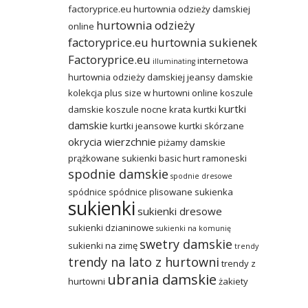
factoryprice.eu
hurtownia odzieży damskiej
hurtownia odzieży
online
factoryprice.eu
hurtownia sukienek
Factoryprice.eu
internetowa
illuminating
hurtownia odzieży damskiej
jeansy damskie
kolekcja plus size w hurtowni online
koszule
kurtki
damskie
koszule nocne
krata
kurtki
damskie
kurtki jeansowe
kurtki skórzane
okrycia wierzchnie
piżamy damskie
prążkowane sukienki basic hurt
ramoneski
spodnie damskie
spodnie dresowe
spódnice
spódnice plisowane
sukienka
sukienki
sukienki dresowe
sukienki dzianinowe
sukienki na komunię
swetry damskie
sukienki na zimę
trendy
trendy na lato z hurtowni
trendy z
ubrania damskie
hurtowni
żakiety