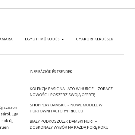
ZÁMÁRA
EGYÜTTMŰKÖDÉS
GYAKORI KÉRDÉSEK
INSPIRÁCIÓK ÉS TRENDEK
KOLEKCJA BASIC NA LATO W HURCIE – ZOBACZ
NOWOŚCI I POSZERZ SWOJĄ OFERTĘ
SHOPPERY DAMSKIE – NOWE MODELE W
 új szezon
HURTOWNI FACTORYPRICE.EU
sáról. Egy
sok új,
BIAŁY PODKOSZULEK DAMSKI HURT –
rűen
DOSKONAŁY WYBÓR NA KAŻDĄ PORĘ ROKU