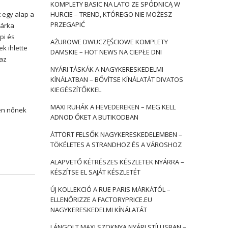
KOMPLETY BASIC NA LATO ZE SPÓDNICĄ W
 egy alap a
HURCIE – TREND, KTÓREGO NIE MOŻESZ
PRZEGAPIĆ
márka
pi és
AŻUROWE DWUCZĘŚCIOWE KOMPLETY
k ihlette
DAMSKIE – HOT NEWS NA CIEPŁE DNI
 az
NYÁRI TÁSKÁK A NAGYKERESKEDELMI
KÍNÁLATBAN – BŐVÍTSE KÍNÁLATÁT DIVATOS
KIEGÉSZÍTŐKKEL
MAXI RUHÁK A HEVEDEREKEN – MEG KELL
den nőnek
ADNOD ŐKET A BUTIKODBAN
ÁTTÖRT FELSŐK NAGYKERESKEDELEMBEN –
TÖKÉLETES A STRANDHOZ ÉS A VÁROSHOZ
ALAPVETŐ KÉTRÉSZES KÉSZLETEK NYÁRRA –
KÉSZÍTSE EL SAJÁT KÉSZLETÉT
ÚJ KOLLEKCIÓ A RUE PARIS MÁRKÁTÓL –
ELLENŐRIZZE A FACTORYPRICE.EU
NAGYKERESKEDELMI KÍNÁLATÁT
LÁNGOLT MAXI SZOKNYA NYÁRI STÍLUSBAN –