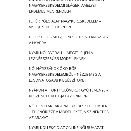
NAGYKERESKEDELMI SLÁGER, AMELYET
ÉRDEMES MEGRENDELNI
FEHÉR PÓLÓ ALAP NAGYKERESKEDELEM –
VISELJE SOKFÉLEKÉPPEN
FEHÉR TELJES MEGJELENÉS – TREND RIASZTÁS
A NYÁRRA
NYÁRI NŐI OVERALL – MEGFELELJEN A
LEGNÉPSZERŰBB MODELLEKNEK
NŐI HÁTIZSÁKOK ÖKO-BŐR
NAGYKERESKEDELEMBŐL – NÉZZE MEG A
LEGDIVATOSABB KIEGÉSZÍTŐKET
NYÁRON ÁTTÖRT PULÓVEREK GYŰJTEMÉNYE –
KÉSZÍTSE EL BUTIKJÁT AZ ÜNNEPRE
NŐI PÉNZTÁRCÁK A NAGYKERESKEDELEMBEN
– ELLENŐRIZZE A MODELLEKET, A SZÍNEKET ÉS
AZ ÁRAKAT
NYÁRI KOLLEKCIÓ AZ ONLINE NŐI RUHÁZATI