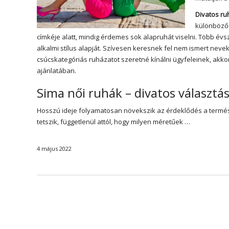
Divatos r
különböző 
címkéje alatt, mindig érdemes sok alapruhát viselni. Több év
alkalmi stílus alapját. Szívesen keresnek fel nem ismert nevek
csúcskategóriás ruházatot szeretné kínálni ügyfeleinek, akko
ajánlatában.
Sima női ruhák – divatos választá
Hosszú ideje folyamatosan növekszik az érdeklődés a termész
tetszik, függetlenül attól, hogy milyen méretűek …
4 május 2022