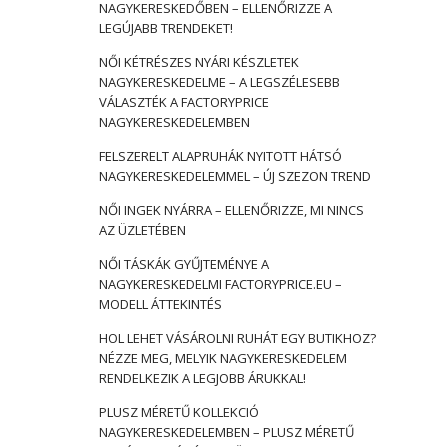
NAGYKERESKEDŐBEN – ELLENŐRIZZE A
LEGÚJABB TRENDEKET!
NŐI KÉTRÉSZES NYÁRI KÉSZLETEK
NAGYKERESKEDELME – A LEGSZÉLESEBB
VÁLASZTÉK A FACTORYPRICE
NAGYKERESKEDELEMBEN
FELSZERELT ALAPRUHÁK NYITOTT HÁTSÓ
NAGYKERESKEDELEMMEL – ÚJ SZEZON TREND
NŐI INGEK NYÁRRA – ELLENŐRIZZE, MI NINCS
AZ ÜZLETÉBEN
NŐI TÁSKÁK GYŰJTEMÉNYE A
NAGYKERESKEDELMI FACTORYPRICE.EU –
MODELL ÁTTEKINTÉS
HOL LEHET VÁSÁROLNI RUHÁT EGY BUTIKHOZ?
NÉZZE MEG, MELYIK NAGYKERESKEDELEM
RENDELKEZIK A LEGJOBB ÁRUKKAL!
PLUSZ MÉRETŰ KOLLEKCIÓ
NAGYKERESKEDELEMBEN – PLUSZ MÉRETŰ