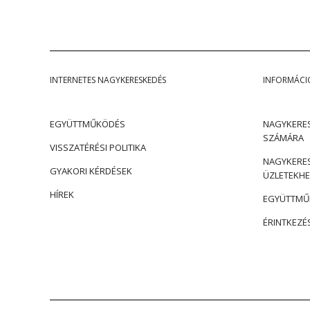
INTERNETES NAGYKERESKEDÉS
INFORMÁCI
EGYÜTTMŰKÖDÉS
NAGYKERES
SZÁMÁRA
VISSZATÉRÉSI POLITIKA
NAGYKERES
GYAKORI KÉRDÉSEK
ÜZLETEKHE
HÍREK
EGYÜTTMŰK
ÉRINTKEZÉ