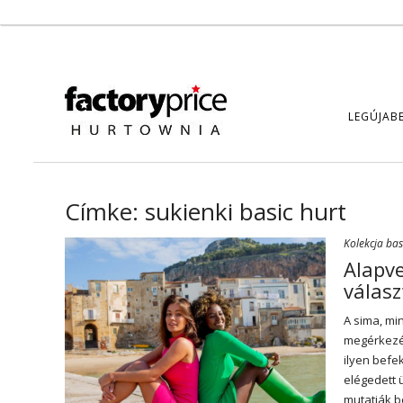
LEGÚJAB
Címke:
sukienki basic hurt
Kolekcja bas
Alapve
válasz
A sima, mi
megérkezés
ilyen befe
elégedett 
mutatják b