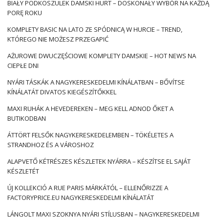
női felsők
meztelen árnyékban. Napi rendszerességgel
BIAŁY PODKOSZULEK DAMSKI HURT – DOSKONAŁY WYBÓR NA KAŻDĄ
fogadhat
női felsők
bármilyen árnyékban – tompa, pasztell
PORĘ ROKU
vagy erős.
Női felsők alap
Egyszínűek és simaak,
KOMPLETY BASIC NA LATO ZE SPÓDNICĄ W HURCIE – TREND,
dísztárgyak nélkül. Mindenféle nyakkivágással rendelkeznek
KTÓREGO NIE MOŻESZ PRZEGAPIĆ
– kerek, háromszög alakú, négyzet alakú, spanyol,
aszimmetrikus, garbóval. Nagyon népszerűek az egyvállú
AŻUROWE DWUCZĘŚCIOWE KOMPLETY DAMSKIE – HOT NEWS NA
modellek.
Divatos női felsők nyárra
megkülönböztethető az
CIEPŁE DNI
anyag díszítésével – barázdálás, áttört szövet …
NYÁRI TÁSKÁK A NAGYKERESKEDELMI KÍNÁLATBAN – BŐVÍTSE
KÍNÁLATÁT DIVATOS KIEGÉSZÍTŐKKEL
MAXI RUHÁK A HEVEDEREKEN – MEG KELL ADNOD ŐKET A
BUTIKODBAN
ÁTTÖRT FELSŐK NAGYKERESKEDELEMBEN – TÖKÉLETES A
STRANDHOZ ÉS A VÁROSHOZ
ALAPVETŐ KÉTRÉSZES KÉSZLETEK NYÁRRA – KÉSZÍTSE EL SAJÁT
KÉSZLETÉT
ÚJ KOLLEKCIÓ A RUE PARIS MÁRKÁTÓL – ELLENŐRIZZE A
FACTORYPRICE.EU NAGYKERESKEDELMI KÍNÁLATÁT
LÁNGOLT MAXI SZOKNYA NYÁRI STÍLUSBAN – NAGYKERESKEDELMI