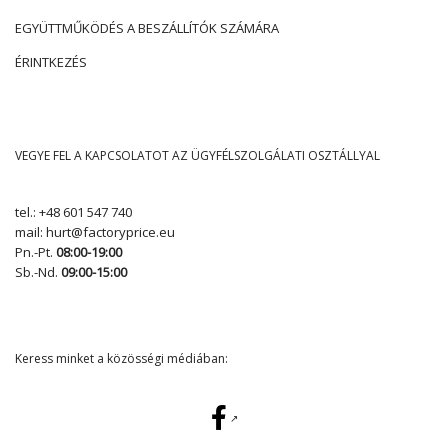
EGYÜTTMŰKÖDÉS A BESZÁLLÍTÓK SZÁMÁRA
ÉRINTKEZÉS
VEGYE FEL A KAPCSOLATOT AZ ÜGYFÉLSZOLGÁLATI OSZTÁLLYAL
tel.:
+48 601 547 740
mail:
hurt@factoryprice.eu
Pn.-Pt.
08:00-19:00
Sb.-Nd.
09:00-15:00
Keress minket a közösségi médiában: