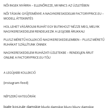
NŐI INGEK NYÁRRA – ELLENŐRIZZE, MI NINCS AZ ÜZLETÉBEN
NŐI TÁSKÁK GYŰJTEMÉNYE A NAGYKERESKEDELMI FACTORYPRICE.EU –
MODELL ÁTTEKINTÉS
HOL LEHET VÁSÁROLNI RUHÁT EGY BUTIKHOZ? NÉZZE MEG, MELYIK
NAGYKERESKEDELEM RENDELKEZIK A LEGJOBB ÁRUKKAL!
PLUSZ MÉRETŰ KOLLEKCIÓ NAGYKERESKEDELEMBEN – PLUSZ MÉRETŰ
RUHÁKAT SZÁLLÍTUNK ÖNNEK
NAGYKERESKEDELEM RUHÁZATI ÜZLETEKBE – RENDELJEN ÁRUT
ONLINE A FACTORYPRICE.EU-TÓL!
A LEGÚJABB KOLLEKCIÓ
[instagram-feed]
NÉPSZERŰ KATEGÓRIÁK
białe koszule damskie
bluzki damskie
bluzy
bluzy damskie