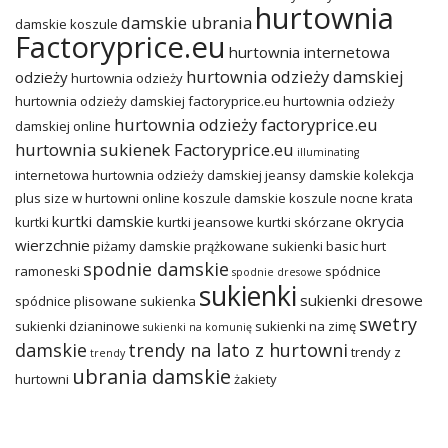
hurtownia
damskie ubrania
damskie koszule
Factoryprice.eu
hurtownia internetowa
hurtownia odzieży damskiej
odzieży
hurtownia odzieży
hurtownia odzieży damskiej factoryprice.eu
hurtownia odzieży
hurtownia odzieży factoryprice.eu
damskiej online
hurtownia sukienek Factoryprice.eu
illuminating
internetowa hurtownia odzieży damskiej
jeansy damskie
kolekcja
plus size w hurtowni online
koszule damskie
koszule nocne
krata
kurtki damskie
okrycia
kurtki
kurtki jeansowe
kurtki skórzane
wierzchnie
piżamy damskie
prążkowane sukienki basic hurt
spodnie damskie
ramoneski
spódnice
spodnie dresowe
sukienki
sukienki dresowe
spódnice plisowane
sukienka
swetry
sukienki dzianinowe
sukienki na zimę
sukienki na komunię
damskie
trendy na lato z hurtowni
trendy z
trendy
ubrania damskie
hurtowni
żakiety