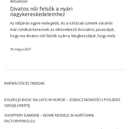
Aktualności
Divatos női felsők a nyári
nagykereskedelemhez
Az időjárás egyre melegebb, és a ruházati üzletek vásárlói
már ruhákat keresnek az elkövetkező évszakra. Javasoljuk,
hogy ma divatos női felsők nyárra. Megbeszéljük, hogy mely
modellek élvezik a legnagyobb népszerűséget, és milyen
stílusokra érdemes fogadni nagykereskedelem vásárlásakor.
18 május 2021
Alapvető modellek
A női felsők keskeny vagy vastag hevederekkel
rendelkezhetnek, különféle anyagokból készülhetnek,
szabványos vagy rövid vágással rendelkeznek. A női felsők
INSPIRÁCIÓK ÉS TRENDEK
trendjei valóban változatosak, de egy dolog nem változik – a
nők továbbra is szívesen fogadnak az alapmodellekre.
Női
felsők alap
blúz vagy ing alternatívájaként viselhető, de a
KOLEKCJA BASIC NA LATO W HURCIE – ZOBACZ NOWOŚCI I POSZERZ
ruhák alá helyezett alsónadrág szerepében is. Alsóneműként
SWOJĄ OFERTĘ
elsősorban tompa árnyalatú modelleket ajánlunk – fehér,
SHOPPERY DAMSKIE – NOWE MODELE W HURTOWNI
bézs, szürke, sötétkék vagy fekete. Érdemes fogadni a
FACTORYPRICE.EU
természetes anyagokat, lehetőleg pamutot. Az abszolút kell