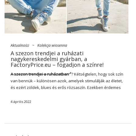
Aktualności
~
Kolekcja wiosenna
A szezon trendjei a ruházati
nagykereskedelmi gyárban, a
FactoryPrice.eu – fogadjon a színre!
A szezon trendjei a ruházatban
? Kétségtelen, hogy sok szín
van bennük – különösen azok, amelyek stimulálják az életet,
és ezért zöldek, blues és erős rózsaszín. Ezekben érdemes
öltözni az idei tavaszt – különösen az eredeti díszek
kíséretében. Tekintse meg tavaszi ellenőrző listánkat, és
4 április 2022
tárolja üzletét a legújabb drágakövekkel!
Mi fog működni tavasszal? A szezon
trendjei a ruházati
nagykereskedőben, a