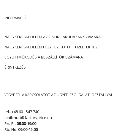
INFORMÁCIÓ
NAGYKERESKEDELEM AZ ONLINE ÁRUHÁZAK SZÁMÁRA
NAGYKERESKEDELEM HELYHEZ KÖTÖTT ÜZLETEKHEZ
EGYÜTTMŰKÖDÉS A BESZÁLLÍTÓK SZÁMÁRA
ÉRINTKEZÉS
VEGYE FEL A KAPCSOLATOT AZ ÜGYFÉLSZOLGÁLATI OSZTÁLLYAL
tel.:
+48 601 547 740
mail:
hurt@factoryprice.eu
Pn.-Pt.
08:00-19:00
Sb.-Nd.
09:00-15:00