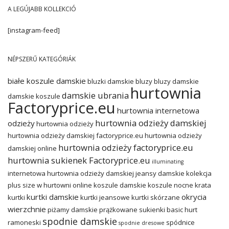
A LEGÚJABB KOLLEKCIÓ
[instagram-feed]
NÉPSZERŰ KATEGÓRIÁK
białe koszule damskie
bluzki damskie
bluzy
bluzy damskie
hurtownia
damskie ubrania
damskie koszule
Factoryprice.eu
hurtownia internetowa
hurtownia odzieży damskiej
odzieży
hurtownia odzieży
hurtownia odzieży damskiej factoryprice.eu
hurtownia odzieży
hurtownia odzieży factoryprice.eu
damskiej online
hurtownia sukienek Factoryprice.eu
illuminating
internetowa hurtownia odzieży damskiej
jeansy damskie
kolekcja
plus size w hurtowni online
koszule damskie
koszule nocne
krata
kurtki damskie
okrycia
kurtki
kurtki jeansowe
kurtki skórzane
wierzchnie
piżamy damskie
prążkowane sukienki basic hurt
spodnie damskie
ramoneski
spódnice
spodnie dresowe