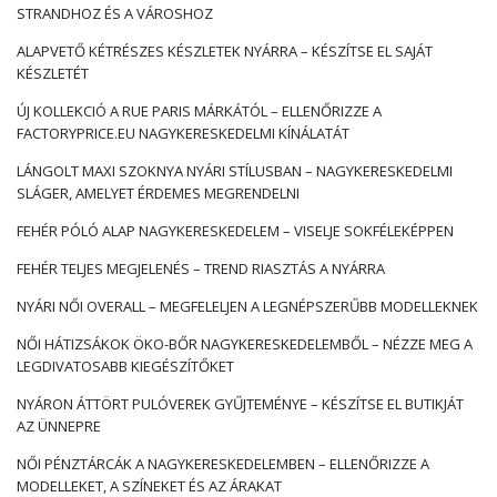
STRANDHOZ ÉS A VÁROSHOZ
ALAPVETŐ KÉTRÉSZES KÉSZLETEK NYÁRRA – KÉSZÍTSE EL SAJÁT
KÉSZLETÉT
ÚJ KOLLEKCIÓ A RUE PARIS MÁRKÁTÓL – ELLENŐRIZZE A
FACTORYPRICE.EU NAGYKERESKEDELMI KÍNÁLATÁT
LÁNGOLT MAXI SZOKNYA NYÁRI STÍLUSBAN – NAGYKERESKEDELMI
SLÁGER, AMELYET ÉRDEMES MEGRENDELNI
FEHÉR PÓLÓ ALAP NAGYKERESKEDELEM – VISELJE SOKFÉLEKÉPPEN
FEHÉR TELJES MEGJELENÉS – TREND RIASZTÁS A NYÁRRA
NYÁRI NŐI OVERALL – MEGFELELJEN A LEGNÉPSZERŰBB MODELLEKNEK
NŐI HÁTIZSÁKOK ÖKO-BŐR NAGYKERESKEDELEMBŐL – NÉZZE MEG A
LEGDIVATOSABB KIEGÉSZÍTŐKET
NYÁRON ÁTTÖRT PULÓVEREK GYŰJTEMÉNYE – KÉSZÍTSE EL BUTIKJÁT
AZ ÜNNEPRE
NŐI PÉNZTÁRCÁK A NAGYKERESKEDELEMBEN – ELLENŐRIZZE A
MODELLEKET, A SZÍNEKET ÉS AZ ÁRAKAT