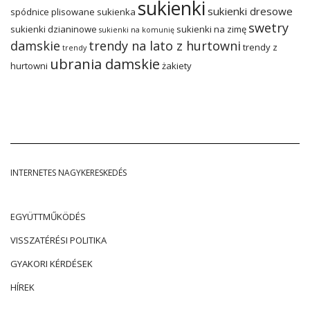
sukienki
sukienki dresowe
spódnice plisowane
sukienka
swetry
sukienki dzianinowe
sukienki na zimę
sukienki na komunię
damskie
trendy na lato z hurtowni
trendy z
trendy
ubrania damskie
hurtowni
żakiety
INTERNETES NAGYKERESKEDÉS
EGYÜTTMŰKÖDÉS
VISSZATÉRÉSI POLITIKA
GYAKORI KÉRDÉSEK
HÍREK