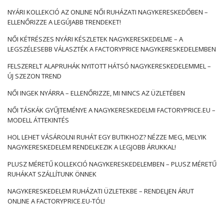
NYÁRI KOLLEKCIÓ AZ ONLINE NŐI RUHÁZATI NAGYKERESKEDŐBEN –
ELLENŐRIZZE A LEGÚJABB TRENDEKET!
NŐI KÉTRÉSZES NYÁRI KÉSZLETEK NAGYKERESKEDELME – A
LEGSZÉLESEBB VÁLASZTÉK A FACTORYPRICE NAGYKERESKEDELEMBEN
FELSZERELT ALAPRUHÁK NYITOTT HÁTSÓ NAGYKERESKEDELEMMEL –
ÚJ SZEZON TREND
NŐI INGEK NYÁRRA – ELLENŐRIZZE, MI NINCS AZ ÜZLETÉBEN
NŐI TÁSKÁK GYŰJTEMÉNYE A NAGYKERESKEDELMI FACTORYPRICE.EU –
MODELL ÁTTEKINTÉS
HOL LEHET VÁSÁROLNI RUHÁT EGY BUTIKHOZ? NÉZZE MEG, MELYIK
NAGYKERESKEDELEM RENDELKEZIK A LEGJOBB ÁRUKKAL!
PLUSZ MÉRETŰ KOLLEKCIÓ NAGYKERESKEDELEMBEN – PLUSZ MÉRETŰ
RUHÁKAT SZÁLLÍTUNK ÖNNEK
NAGYKERESKEDELEM RUHÁZATI ÜZLETEKBE – RENDELJEN ÁRUT
ONLINE A FACTORYPRICE.EU-TÓL!