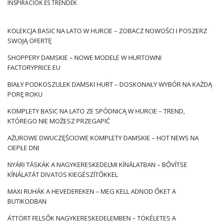
INSPIRÁCIÓK ÉS TRENDEK
FactoryPrice.eu
A 2022 tavasz visszatér a divatos játszóterekhez – forma és
KOLEKCJA BASIC NA LATO W HURCIE – ZOBACZ NOWOŚCI I POSZERZ
szín.
A szezon trendjei a női ruházat nagykereskedelmében
SWOJĄ OFERTĘ
Ezért tele vannak retro stílusok és dekorációk, valamint a
SHOPPERY DAMSKIE – NOWE MODELE W HURTOWNI
minták a 60./70 év, ami felvidít bármilyen kombinációja,
FACTORYPRICE.EU
függetlenül attól, hogy az alkalomból. Sok eredeti anyag,
fodros és kötés található, és a merész érzéki kivágások –
BIAŁY PODKOSZULEK DAMSKI HURT – DOSKONAŁY WYBÓR NA KAŻDĄ
hátul, gyomor és nyakkivágás. A maximalista megoldások
PORĘ ROKU
mellett lesznek olyanok is, amelyek tökéletesen illeszkednek
KOMPLETY BASIC NA LATO ZE SPÓDNICĄ W HURCIE – TREND,
a még mindig divatos dán minimalizmusba. Ezért az éles
KTÓREGO NIE MOŻESZ PRZEGAPIĆ
vállvonalak, férfias vágások és fanatikusan láncolt barázdák.
AŻUROWE DWUCZĘŚCIOWE KOMPLETY DAMSKIE – HOT NEWS NA
Színes trendek a szezon ruházati
CIEPŁE DNI
nagykereskedelmi – must haves
NYÁRI TÁSKÁK A NAGYKERESKEDELMI KÍNÁLATBAN – BŐVÍTSE
Pantone
KÍNÁLATÁT DIVATOS KIEGÉSZÍTŐKKEL
Abban a pillanatban, amikor a divatvilág vár, vagyis az ítélet –
MAXI RUHÁK A HEVEDEREKEN – MEG KELL ADNOD ŐKET A
milyen színek …
BUTIKODBAN
ÁTTÖRT FELSŐK NAGYKERESKEDELEMBEN – TÖKÉLETES A